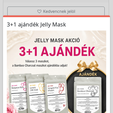
Kedvencnek jelöl
3+1 ajándék Jelly Mask
db
Nem vásárolható!
Cikkszám:
LLA22004
Szemfesték lemosó párna 75db - Long Lashes