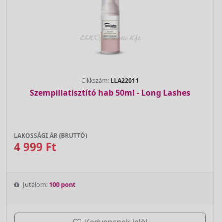
Cikkszám:
LLA22011
Szempillatisztító hab 50ml - Long Lashes
LAKOSSÁGI ÁR (BRUTTÓ)
4 999 Ft
Jutalom:
100 pont
Kedvencnek jelöl