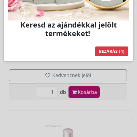
LAKOSSÁGI ÁR (BRUTTÓ)
Keresd az ajándékkal jelölt
4 499 Ft
termékeket!
BEZÁRÁS
(3)
Jutalom:
90 pont
Kedvencnek jelöl
db
Kosárba