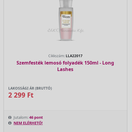
Cikkszám:
LLA22017
Szemfesték lemosó folyadék 150ml - Long
Lashes
LAKOSSÁGI ÁR (BRUTTÓ)
2 299 Ft
Jutalom:
46 pont
NEM ELÉRHETŐ!