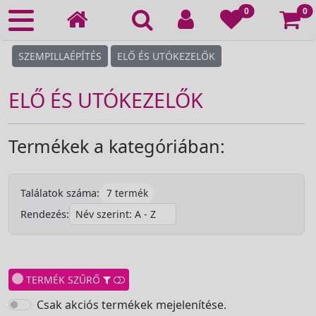
Ko
0
0
SZEMPILLAÉPÍTÉS
ELŐ ÉS UTÓKEZELŐK
ELŐ ÉS UTÓKEZELŐK
Termékek a kategóriában:
7 termék
Találatok száma:
Rendezés:
TERMÉK SZŰRŐ
Csak akciós termékek mejelenítése.