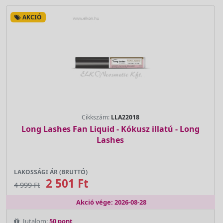
AKCIÓ
Cikkszám:
LLA22018
Long Lashes Fan Liquid - Kókusz illatú - Long
Lashes
LAKOSSÁGI ÁR (BRUTTÓ)
2 501 Ft
4 999 Ft
Akció vége: 2026-08-28
Jutalom:
50 pont