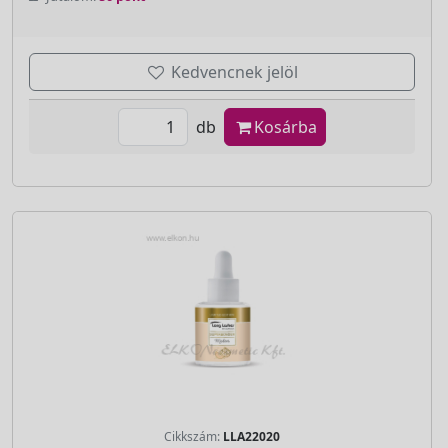
Kedvencnek jelöl
db
Kosárba
Cikkszám:
LLA22020