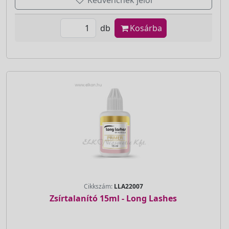
db
Kosárba
Cikkszám:
LLA22007
Zsírtalanító 15ml - Long Lashes