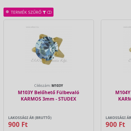
TERMÉK SZŰRŐ
Cikkszám:
M103Y
M103Y Belőhető Fülbevaló
M104Y 
KARMOS 3mm - STUDEX
KARM
LAKOSSÁGI ÁR (BRUTTÓ)
LAKOSSÁGI ÁR
900 Ft
900 Ft