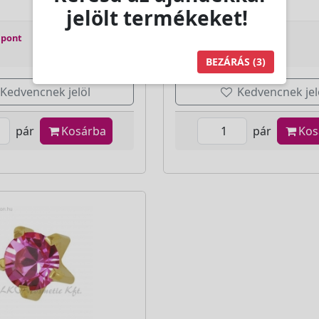
jelölt termékeket!
 pont
Jutalom:
18 pont
BEZÁRÁS
(2)
Kedvencnek jelöl
Kedvencnek jel
pár
Kosárba
pár
Kos