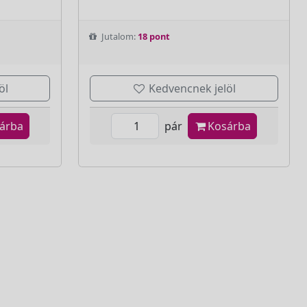
Jutalom:
18 pont
öl
Kedvencnek jelöl
árba
pár
Kosárba