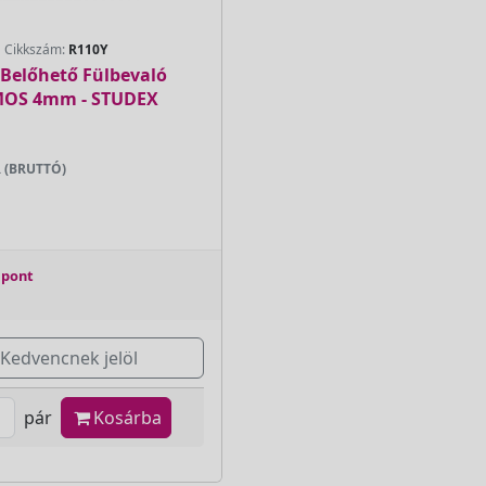
Cikkszám:
R110Y
Belőhető Fülbevaló
OS 4mm - STUDEX
 (BRUTTÓ)
 pont
Kedvencnek jelöl
pár
Kosárba