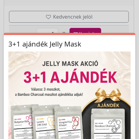
Kedvencnek jelöl
db
Kosárba
3+1 ajándék Jelly Mask
Cikkszám:
XE9205
Szőrtelenítő krém arcra/bikini vonalra 40ml - X-