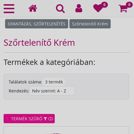
Ko
0
0
GYANTÁZÁS, SZŐRTELENÍTÉS
Szőrtelenítő Krém
Szőrtelenítő Krém
Termékek a kategóriában:
3 termék
Találatok száma:
Rendezés:
TERMÉK SZŰRŐ