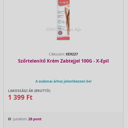
Cikkszám:
XE9227
Szőrtelenítő Krém Zabtejjel 100G - X-Epil
A szakmai árhoz jelentkezzen be!
LAKOSSÁGI ÁR (BRUTTÓ)
1 399 Ft
Jutalom:
28 pont