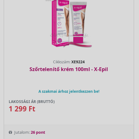
Cikkszám:
XE9224
Szőrtelenítő krém 100ml - X-Epil
A szakmai árhoz jelentkezzen be!
LAKOSSÁGI ÁR (BRUTTÓ)
1 299 Ft
Jutalom:
26 pont