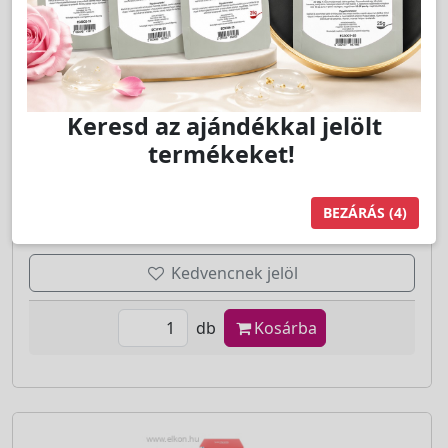
Epil
A szakmai árhoz jelentkezzen be!
LAKOSSÁGI ÁR (BRUTTÓ)
899 Ft
Keresd az ajándékkal jelölt
termékeket!
Jutalom:
18 pont
BEZÁRÁS
(4)
Kedvencnek jelöl
db
Kosárba