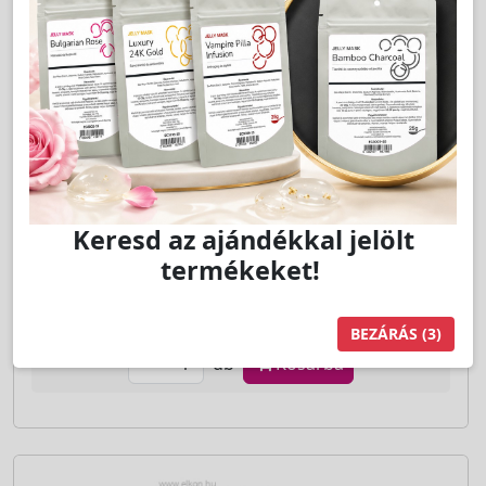
Premium Super Flat C / 0,15 - 12mm - Long
Lashes
LAKOSSÁGI ÁR (BRUTTÓ)
5 499 Ft
Jutalom:
110 pont
Keresd az ajándékkal jelölt
termékeket!
Kedvencnek jelöl
BEZÁRÁS
(3)
db
Kosárba