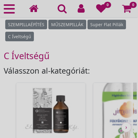
Ko
0
0
SZEMPILLAÉPÍTÉS
MŰSZEMPILLÁK
Super Flat Pillák
C Íveltségű
C Íveltségű
Válasszon al-kategóriát:
›