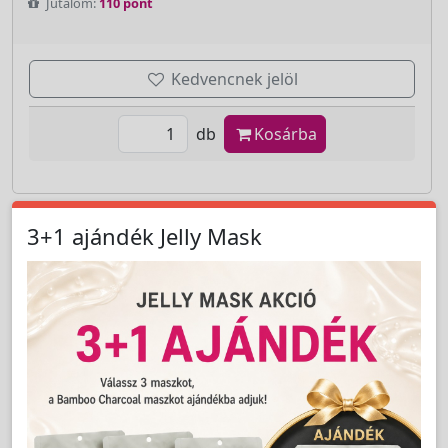
Jutalom:
110 pont
Kedvencnek jelöl
db
Kosárba
3+1 ajándék Jelly Mask
Cikkszám:
LLSFC7150012