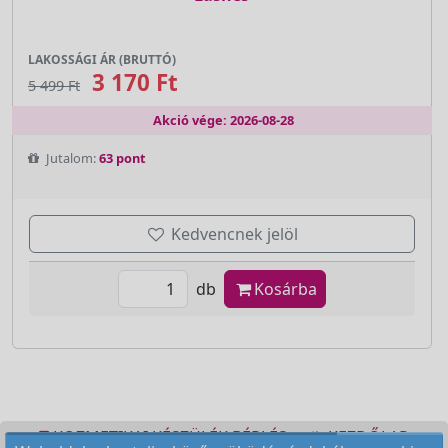
LAKOSSÁGI ÁR (BRUTTÓ)
3 170 Ft
5 499 Ft
Akció vége: 2026-08-28
Jutalom:
63 pont
Kedvencnek jelöl
db
Kosárba
KOZMETIKAI KÉSZÜLÉK BÉRLÉS
KEZDŐLAP