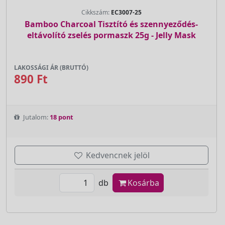
Cikkszám:
EC3007-25
Bamboo Charcoal Tisztító és szennyeződés-
eltávolító zselés pormaszk 25g - Jelly Mask
LAKOSSÁGI ÁR (BRUTTÓ)
890 Ft
Jutalom:
18 pont
Kedvencnek jelöl
db
Kosárba