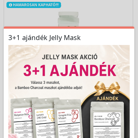
HAMAROSAN KAPHATÓ!!!
3+1 ajándék Jelly Mask
Cikkszám:
EC3020-650
Barbados Aloe Nyugtató és regeneráló zselés
pormaszk 650g MAXI Pack - Jelly Mask
LAKOSSÁGI ÁR (BRUTTÓ)
12 990 Ft
Jutalom:
260 pont
HAMAROSAN KAPHATÓ!!!