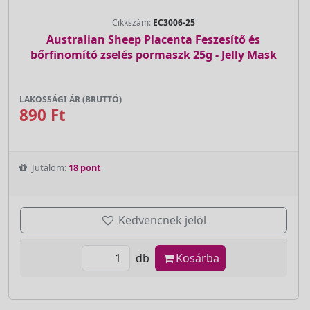
Cikkszám:
EC3006-25
Australian Sheep Placenta Feszesítő és
bőrfinomító zselés pormaszk 25g - Jelly Mask
LAKOSSÁGI ÁR (BRUTTÓ)
890 Ft
Jutalom:
18 pont
Kedvencnek jelöl
db
Kosárba