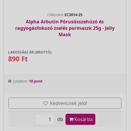
Cikkszám:
EC3014-25
Alpha Arbutin Pórusösszehúzó és
ragyogásfokozó zselés pormaszk 25g - Jelly
Mask
LAKOSSÁGI ÁR (BRUTTÓ)
890 Ft
Jutalom:
18 pont
Kedvencnek jelöl
db
Kosárba