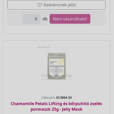
Kedvencnek jelöl
db
Nem vásárolható!
Cikkszám:
EC3004-25
Chamomile Petals Lifting és bőrpuhító zselés
pormaszk 25g - Jelly Mask