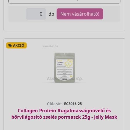
db
Nem vásárolható!
AKCIÓ
Cikkszám:
EC3016-25
Collagen Protein Rugalmasságnövelő és
bőrvilágosító zselés pormaszk 25g - Jelly Mask