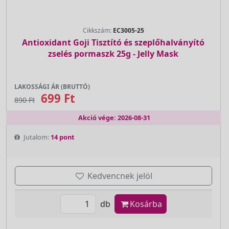
Cikkszám:
EC3005-25
Antioxidant Goji Tisztító és szeplőhalványító
zselés pormaszk 25g - Jelly Mask
LAKOSSÁGI ÁR (BRUTTÓ)
699 Ft
890 Ft
Akció vége: 2026-08-31
Jutalom:
14 pont
Kedvencnek jelöl
db
Kosárba