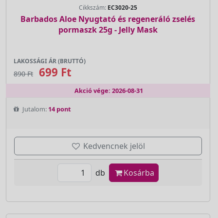
Cikkszám:
EC3020-25
Barbados Aloe Nyugtató és regeneráló zselés
pormaszk 25g - Jelly Mask
LAKOSSÁGI ÁR (BRUTTÓ)
699 Ft
890 Ft
Akció vége: 2026-08-31
Jutalom:
14 pont
Kedvencnek jelöl
db
Kosárba