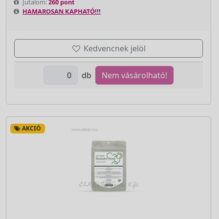
Jutalom:
260 pont
HAMAROSAN KAPHATÓ!!!
Kedvencnek jelöl
db
Nem vásárolható!
AKCIÓ