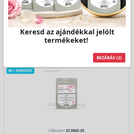
Kedvencnek jelöl
Keresd az ajándékkal jelölt
db
Nem vásárolható!
termékeket!
BEZÁRÁS
(1)
+ AJÁNDÉK
Cikkszám:
EC3002-25