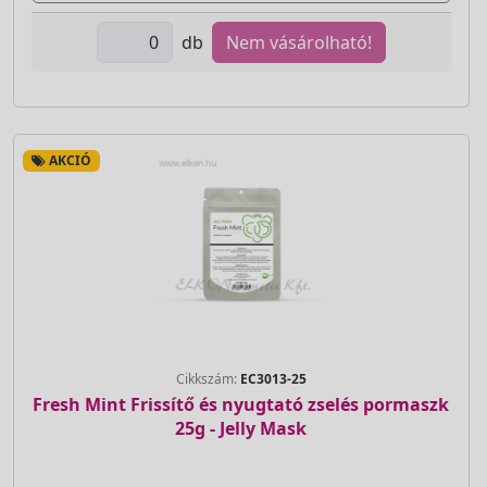
db
Nem vásárolható!
AKCIÓ
Cikkszám:
EC3013-25
Fresh Mint Frissítő és nyugtató zselés pormaszk
25g - Jelly Mask