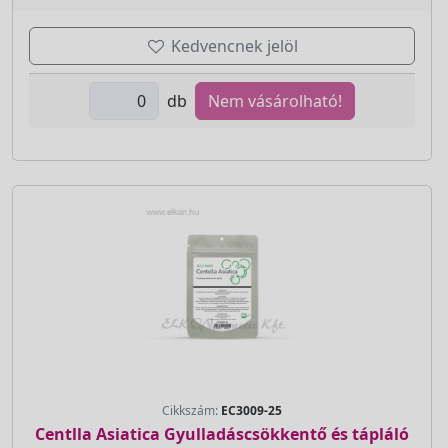
Kedvencnek jelöl
db
Nem vásárolható!
Cikkszám:
EC3009-25
Centlla Asiatica Gyulladáscsökkentő és tápláló