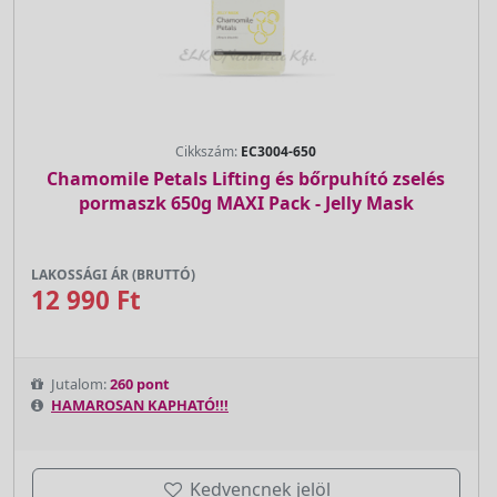
Cikkszám:
EC3004-650
Chamomile Petals Lifting és bőrpuhító zselés
pormaszk 650g MAXI Pack - Jelly Mask
LAKOSSÁGI ÁR (BRUTTÓ)
12 990 Ft
Jutalom:
260 pont
HAMAROSAN KAPHATÓ!!!
Kedvencnek jelöl