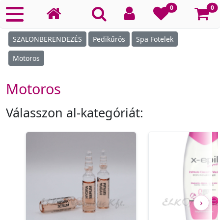
Ko
0
0
SZALONBERENDEZÉS
Pedikűrös
Spa Fotelek
Motoros
Motoros
Válasszon al-kategóriát:
›