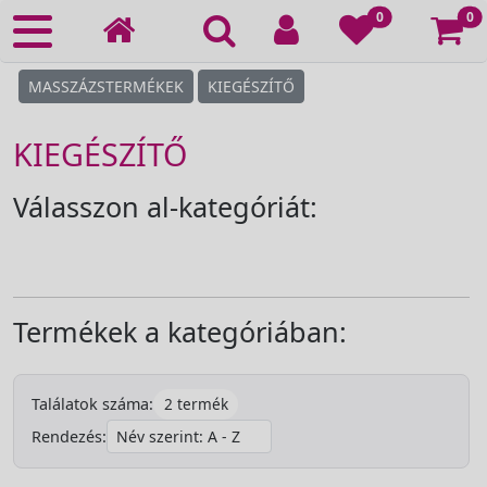
Ko
0
0
MASSZÁZSTERMÉKEK
KIEGÉSZÍTŐ
KIEGÉSZÍTŐ
Válasszon al-kategóriát:
Termékek a kategóriában:
2 termék
Találatok száma:
Rendezés: