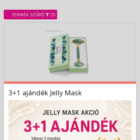
TERMÉK SZŰRŐ
3+1 ajándék Jelly Mask
Cikkszám:
SO25050
Jáde Masszírozó Roller - Solanie
A szakmai árhoz jelentkezzen be!
LAKOSSÁGI ÁR (BRUTTÓ)