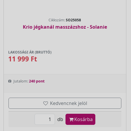
Cikkszám:
SO25058
Krio jégkanál masszázshoz - Solanie
LAKOSSÁGI ÁR (BRUTTÓ)
11 999 Ft
Jutalom:
240 pont
Kedvencnek jelöl
db
Kosárba