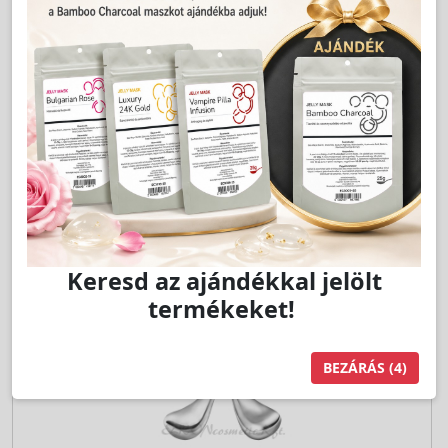
8 199 Ft
Jutalom:
164 pont
Kedvencnek jelöl
db
Kosárba
Keresd az ajándékkal jelölt
termékeket!
BEZÁRÁS
(4)