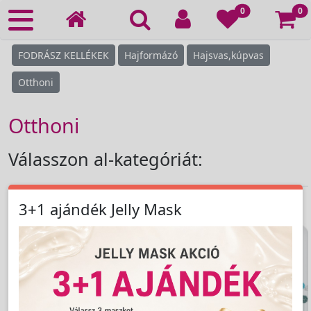
Ko
0
0
FODRÁSZ KELLÉKEK
Hajformázó
Hajsvas,kúpvas
Otthoni
Otthoni
Válasszon al-kategóriát:
3+1 ajándék Jelly Mask
›