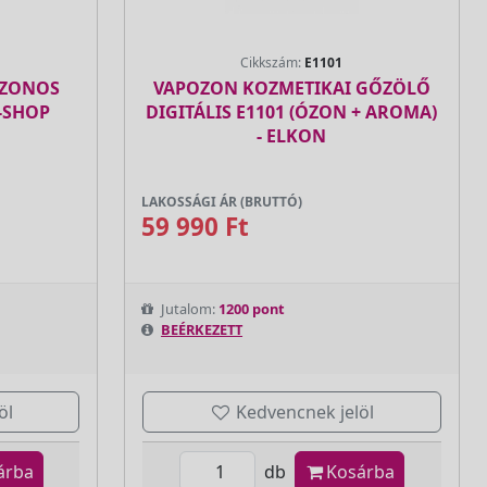
Cikkszám:
E1101
ÓZONOS
VAPOZON KOZMETIKAI GŐZÖLŐ
-SHOP
DIGITÁLIS E1101 (ÓZON + AROMA)
- ELKON
LAKOSSÁGI ÁR (BRUTTÓ)
59 990 Ft
Jutalom:
1200 pont
BEÉRKEZETT
öl
Kedvencnek jelöl
árba
db
Kosárba