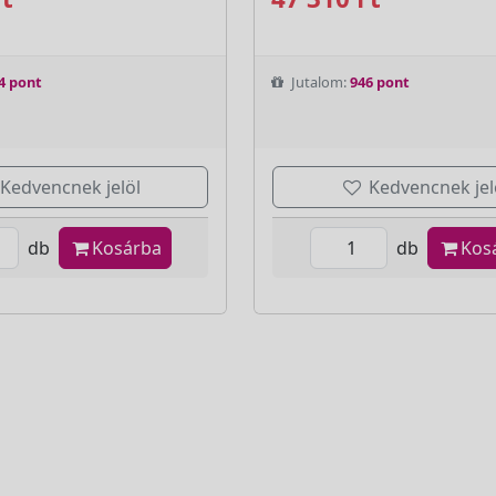
4 pont
Jutalom:
946 pont
Kedvencnek jelöl
Kedvencnek jel
db
Kosárba
db
Kos