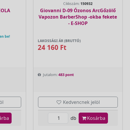
Cikkszám:
150932
VEOLA
Giovanni D-09 Ózonos ArcGőzölő
Vapozon BarberShop -okba fekete
- E-SHOP
en be!
LAKOSSÁGI ÁR (BRUTTÓ)
24 160 Ft
Jutalom:
483 pont
öl
Kedvencnek jelöl
árba
db
Kosárba