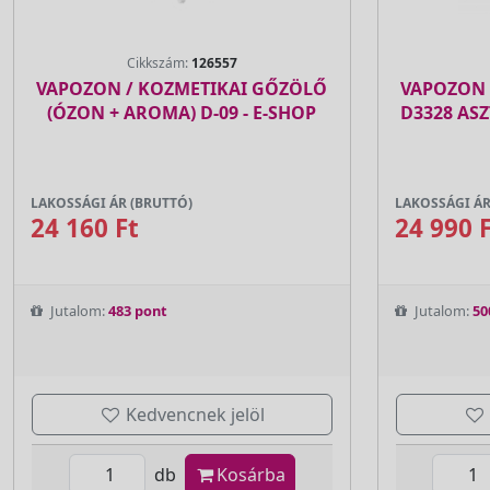
Cikkszám:
126557
VAPOZON / KOZMETIKAI GŐZÖLŐ
VAPOZON 
(ÓZON + AROMA) D-09 - E-SHOP
D3328 ASZ
LAKOSSÁGI ÁR (BRUTTÓ)
LAKOSSÁGI ÁR
24 160 Ft
24 990 
Jutalom:
483 pont
Jutalom:
50
Kedvencnek jelöl
db
Kosárba