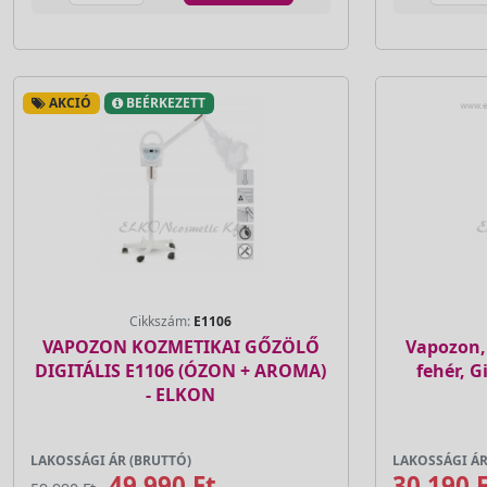
AKCIÓ
BEÉRKEZETT
Cikkszám:
E1106
VAPOZON KOZMETIKAI GŐZÖLŐ
Vapozon,
DIGITÁLIS E1106 (ÓZON + AROMA)
fehér, G
- ELKON
LAKOSSÁGI ÁR (BRUTTÓ)
LAKOSSÁGI ÁR
49 990 Ft
30 190 