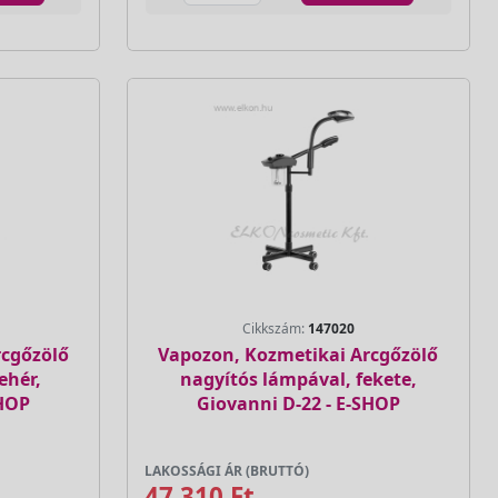
Cikkszám:
147020
rcgőzölő
Vapozon, Kozmetikai Arcgőzölő
ehér,
nagyítós lámpával, fekete,
SHOP
Giovanni D-22 - E-SHOP
LAKOSSÁGI ÁR (BRUTTÓ)
47 310 Ft