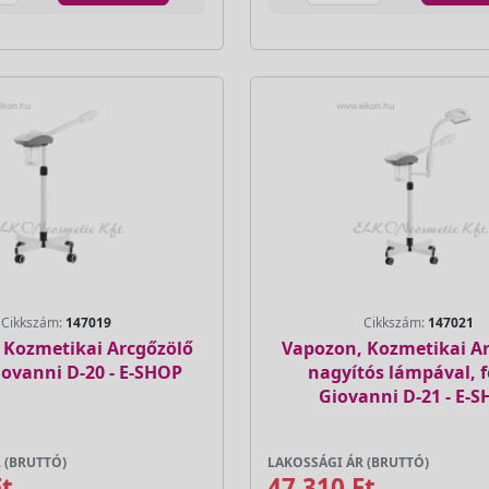
Cikkszám:
147019
Cikkszám:
147021
 Kozmetikai Arcgőzölő
Vapozon, Kozmetikai A
iovanni D-20 - E-SHOP
nagyítós lámpával, f
Giovanni D-21 - E-
 (BRUTTÓ)
LAKOSSÁGI ÁR (BRUTTÓ)
Ft
47 310 Ft