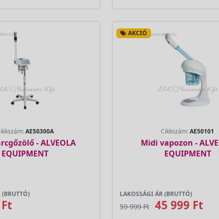
AKCIÓ
ikkszám:
AE50300A
Cikkszám:
AE50101
arcgőzölő - ALVEOLA
Midi vapozon - ALV
EQUIPMENT
EQUIPMENT
 (BRUTTÓ)
LAKOSSÁGI ÁR (BRUTTÓ)
 Ft
45 999 Ft
59 999 Ft