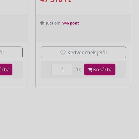
Jutalom:
946 pont
öl
Kedvencnek jelöl
árba
db
Kosárba