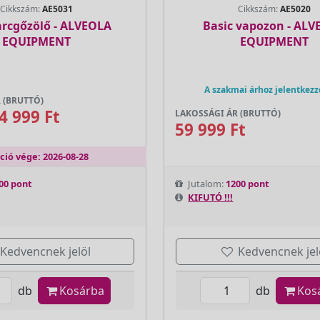
Cikkszám:
AE5031
Cikkszám:
AE5020
arcgőzölő - ALVEOLA
Basic vapozon - AL
EQUIPMENT
EQUIPMENT
A szakmai árhoz jelentkezz
 (BRUTTÓ)
4 999 Ft
LAKOSSÁGI ÁR (BRUTTÓ)
59 999 Ft
ció vége: 2026-08-28
00 pont
Jutalom:
1200 pont
KIFUTÓ !!!
Kedvencnek jelöl
Kedvencnek jel
db
Kosárba
db
Kos