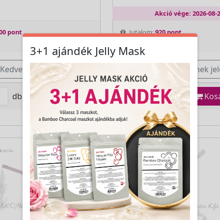
Akció vége: 2026-08-
00 pont
Jutalom:
920 pont
3+1 ajándék Jelly Mask
Kedvencnek jelöl
Kedvencnek jel
db
Kosárba
db
Kos