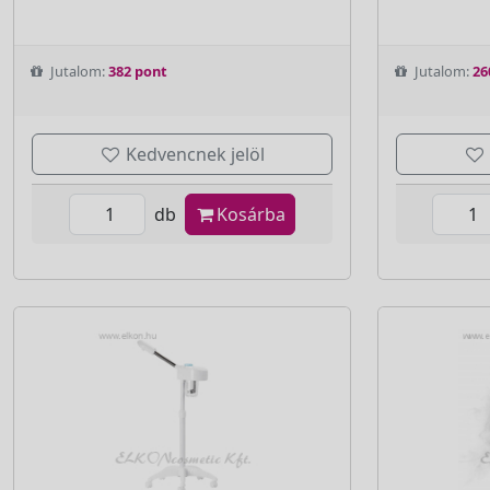
Jutalom:
382 pont
Jutalom:
26
Kedvencnek jelöl
db
Kosárba