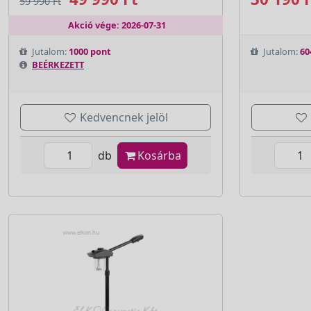
59 990 Ft
Akció vége: 2026-07-31
Jutalom:
1000 pont
Jutalom:
60
BEÉRKEZETT
Kedvencnek jelöl
db
Kosárba