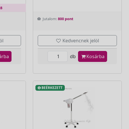
28
Jutalom:
800 pont
öl
Kedvencnek jelöl
árba
db
Kosárba
BEÉRKEZETT