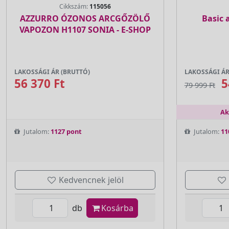
Cikkszám:
115056
AZZURRO ÓZONOS ARCGŐZÖLŐ
Basic 
VAPOZON H1107 SONIA - E-SHOP
LAKOSSÁGI ÁR (BRUTTÓ)
LAKOSSÁGI ÁR
56 370 Ft
5
79 999 Ft
Ak
Jutalom:
1127 pont
Jutalom:
11
Kedvencnek jelöl
db
Kosárba