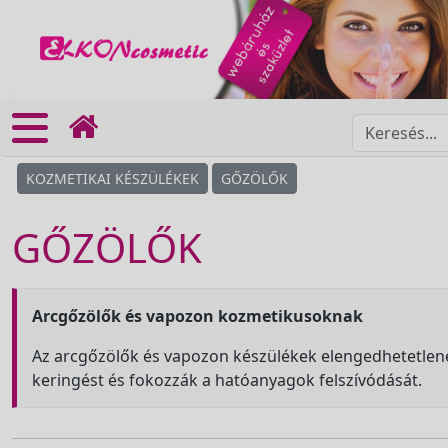
KOZMETIKAI KÉSZÜLÉKEK
GŐZÖLŐK
GŐZÖLŐK
Arcgőzölők és vapozon kozmetikusoknak
Az arcgőzölők és vapozon készülékek elengedhetetlenek 
keringést és fokozzák a hatóanyagok felszívódását.