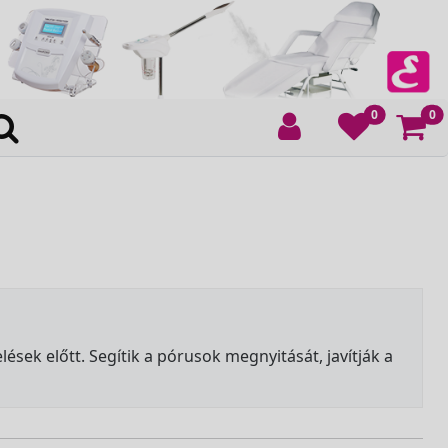
Ko
0
0
sek előtt. Segítik a pórusok megnyitását, javítják a