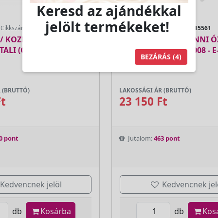
Keresd az ajándékkal
jelölt termékeket!
Cikkszám:
D-3328
Cikkszám:
115561
/ KOZMETIKAI GŐZÖLŐ
VAPOZON GIOVANNI 
TALI (ÓZONOS) - ELKON
ARCGŐZÖLŐ D-008 - E
BEZÁRÁS
(2)
 (BRUTTÓ)
LAKOSSÁGI ÁR (BRUTTÓ)
Ft
23 150 Ft
0 pont
Jutalom:
463 pont
Kedvencnek jelöl
Kedvencnek jel
db
Kosárba
db
Kos