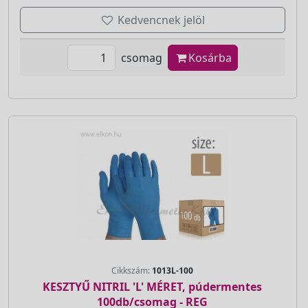
Kedvencnek jelöl
csomag
Kosárba
Cikkszám:
1013L-100
KESZTYŰ NITRIL 'L' MÉRET, púdermentes
100db/csomag - REG