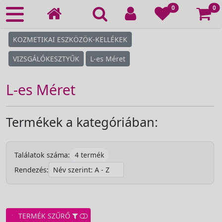
Ko
0
0
KOZMETIKAI ESZKÖZÖK-KELLÉKEK
VIZSGÁLÓKESZTYŰK
L-es Méret
L-es Méret
Termékek a kategóriában:
4 termék
Találatok száma:
Rendezés:
TERMÉK SZŰRŐ