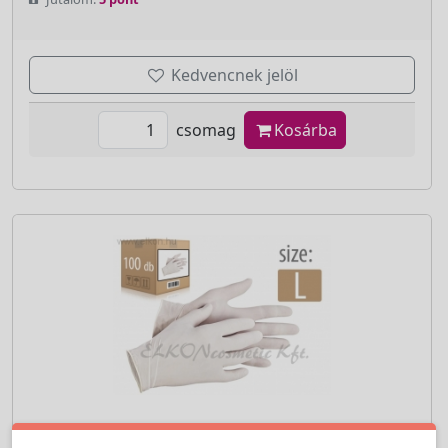
Kedvencnek jelöl
csomag
Kosárba
Cikkszám:
1000L-100