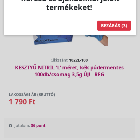
termékeket!
BEZÁRÁS
(2)
Cikkszám:
1022L-100
KESZTYŰ NITRIL 'L' méret, kék púdermentes
100db/csomag 3,5g ÚJ! - REG
LAKOSSÁGI ÁR (BRUTTÓ)
1 790 Ft
Jutalom:
36 pont