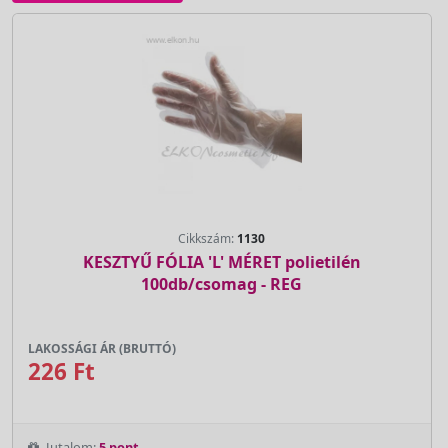
Cikkszám:
1130
KESZTYŰ FÓLIA 'L' MÉRET polietilén
100db/csomag - REG
LAKOSSÁGI ÁR (BRUTTÓ)
226 Ft
Jutalom:
5 pont