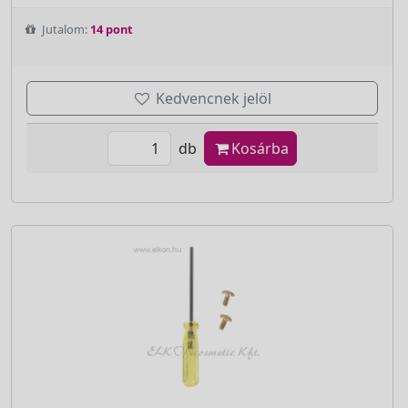
Jutalom:
14 pont
Kedvencnek jelöl
db
Kosárba