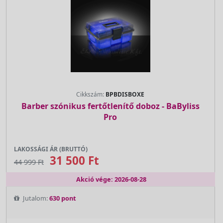
Cikkszám:
BPBDISBOXE
Barber szónikus fertőtlenítő doboz - BaByliss
Pro
LAKOSSÁGI ÁR (BRUTTÓ)
31 500 Ft
44 999 Ft
Akció vége: 2026-08-28
Jutalom:
630 pont