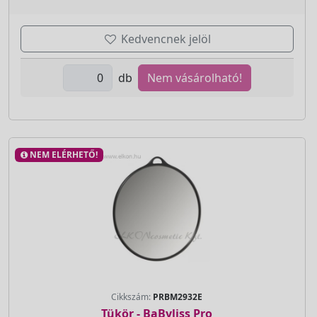
Kedvencnek jelöl
db
Nem vásárolható!
NEM ELÉRHETŐ!
Cikkszám:
PRBM2932E
Tükör - BaByliss Pro