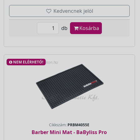
Kedvencnek jelöl
db
Kosárba
NEM ELÉRHETŐ!
Cikkszám:
PRBM4055E
Barber Mini Mat - BaByliss Pro