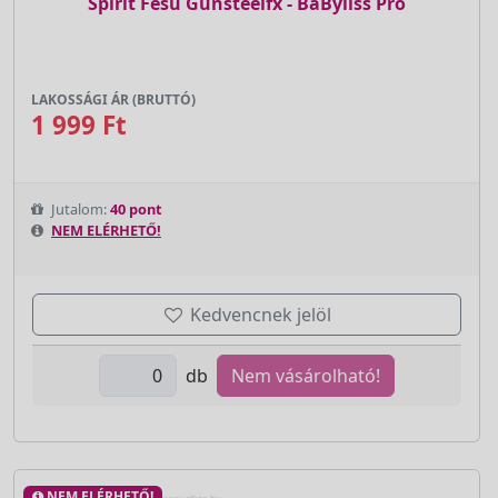
Spirit Fésű Gunsteelfx - BaByliss Pro
LAKOSSÁGI ÁR (BRUTTÓ)
1 999 Ft
Jutalom:
40 pont
NEM ELÉRHETŐ!
Kedvencnek jelöl
db
Nem vásárolható!
NEM ELÉRHETŐ!