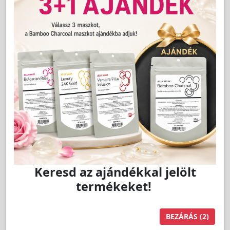
LAKOSSÁGI ÁR (BRUTTÓ)
1 199 Ft
Jutalom:
24 pont
Kedvencnek jelöl
db
Kosárba
Keresd az ajándékkal jelölt
termékeket!
BEZÁRÁS
(1)