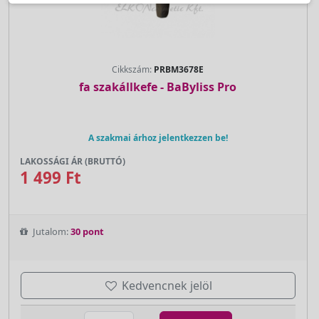
Cikkszám:
PRBM3678E
fa szakállkefe - BaByliss Pro
A szakmai árhoz jelentkezzen be!
LAKOSSÁGI ÁR (BRUTTÓ)
1 499 Ft
Jutalom:
30 pont
Kedvencnek jelöl