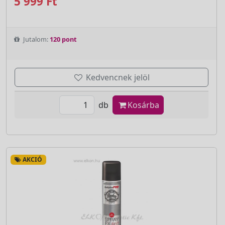
5 999 Ft
Jutalom:
120 pont
Kedvencnek jelöl
db
Kosárba
AKCIÓ