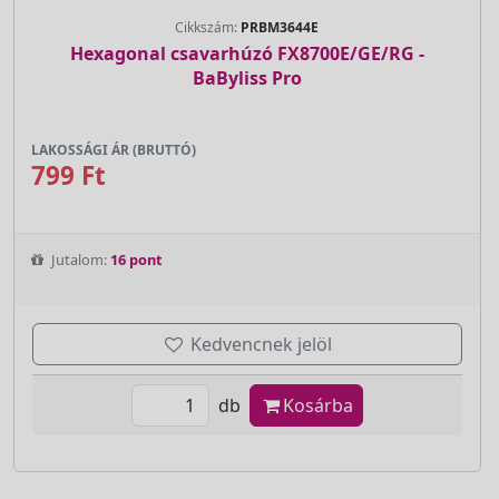
Cikkszám:
PRBM3644E
Hexagonal csavarhúzó FX8700E/GE/RG -
BaByliss Pro
LAKOSSÁGI ÁR (BRUTTÓ)
799 Ft
Jutalom:
16 pont
Kedvencnek jelöl
db
Kosárba