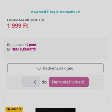
A szakmai árhoz jelentkezzen be!
LAKOSSÁGI ÁR (BRUTTÓ)
1 999 Ft
Jutalom:
40 pont
NEM ELÉRHETŐ!
Kedvencnek jelöl
db
Nem vásárolható!
AKCIÓ