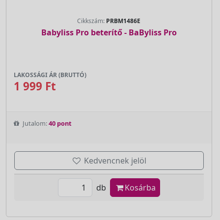
Cikkszám:
PRBM1486E
Babyliss Pro beterítő - BaByliss Pro
LAKOSSÁGI ÁR (BRUTTÓ)
1 999 Ft
Jutalom:
40 pont
Kedvencnek jelöl
db
Kosárba