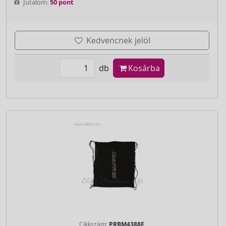
Jutalom:
50 pont
Kedvencnek jelöl
db
Kosárba
Cikkszám:
PRBM4388E