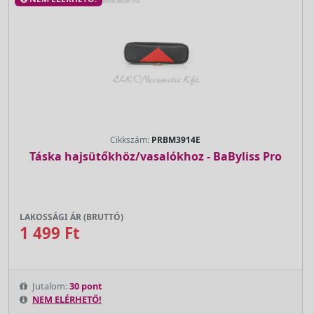
Cikkszám:
PRBM3914E
Táska hajsütőkhöz/vasalókhoz - BaByliss Pro
LAKOSSÁGI ÁR (BRUTTÓ)
1 499 Ft
Jutalom:
30 pont
NEM ELÉRHETŐ!