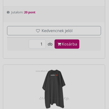
Jutalom:
20 pont
Kedvencnek jelöl
db
Kosárba