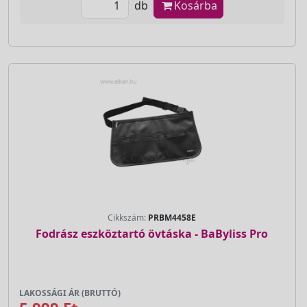
db
Kosárba
Cikkszám:
PRBM4458E
Fodrász eszköztartó övtáska - BaByliss Pro
LAKOSSÁGI ÁR (BRUTTÓ)