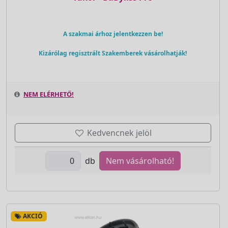
A szakmai árhoz jelentkezzen be!
Kizárólag regisztrált Szakemberek vásárolhatják!
NEM ELÉRHETŐ!
Kedvencnek jelöl
db
Nem vásárolható!
AKCIÓ