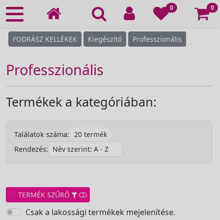
Ko
0
0
FODRÁSZ KELLÉKEK
Kiegészítő
Professzionális
Professzionális
Termékek a kategóriában:
20 termék
Találatok száma:
Rendezés:
TERMÉK SZŰRŐ
Csak a lakossági termékek mejelenítése.