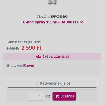
Cikkszám:
BPFX040290
FX 4in1 spray 150ml - BaByliss Pro
LAKOSSÁGI ÁR (BRUTTÓ)
2 590 Ft
3 699 Ft
Akció vége: 2026-08-28
Jutalom:
52 pont
Kedvencnek jelöl
db
Kosárba