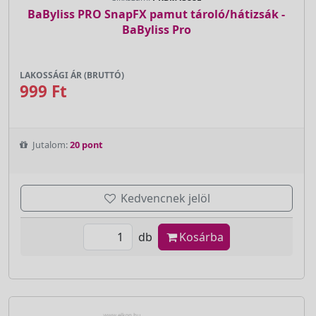
BaByliss PRO SnapFX pamut tároló/hátizsák -
BaByliss Pro
LAKOSSÁGI ÁR (BRUTTÓ)
999 Ft
Jutalom:
20 pont
Kedvencnek jelöl
db
Kosárba