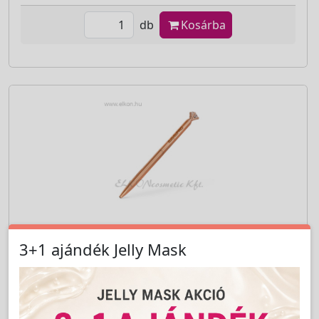
db
Kosárba
3+1 ajándék Jelly Mask
Cikkszám:
PRBM3899E
Crystal Diamond Toll - Golden Rose - BaByliss
Pro