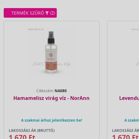
TERMÉK SZŰRŐ
Cikkszám:
NA080
Hamamelisz virág víz - NorAnn
Levendu
A szakmai árhoz jelentkezzen be!
A szakm
LAKOSSÁGI ÁR (BRUTTÓ)
LAKOSSÁGI ÁR
1 670 Ft
1 670 Ft