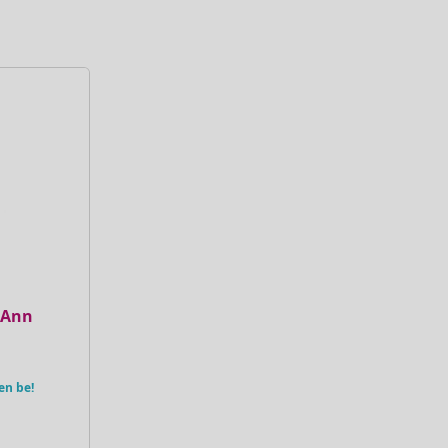
orAnn
en be!