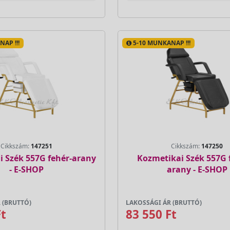
AP !!!
5-10 MUNKANAP !!!
Cikkszám:
147251
Cikkszám:
147250
i Szék 557G fehér-arany
Kozmetikai Szék 557G 
- E-SHOP
arany - E-SHOP
 (BRUTTÓ)
LAKOSSÁGI ÁR (BRUTTÓ)
Ft
83 550 Ft