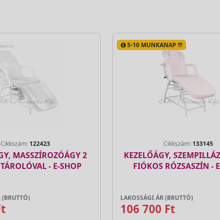
5-10 MUNKANAP !!!
Cikkszám:
122423
Cikkszám:
133145
GY, MASSZÍROZÓÁGY 2
KEZELŐÁGY, SZEMPILLÁ
 TÁROLÓVAL - E-SHOP
FIÓKOS RÓZSASZÍN - 
 (BRUTTÓ)
LAKOSSÁGI ÁR (BRUTTÓ)
Ft
106 700 Ft