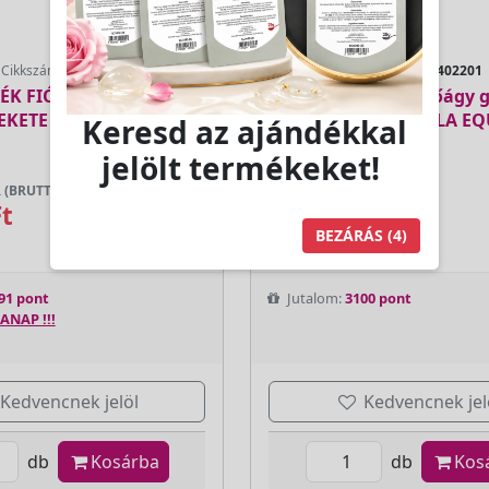
Cikkszám:
147188
Cikkszám:
AE402201
ÉK FIÓKOKKAL SILLON
Kombinált kezelőágy 
EKETE - E-SHOP
zsámollyal - ALVEOLA E
Keresd az ajándékkal
jelölt termékeket!
 (BRUTTÓ)
LAKOSSÁGI ÁR (BRUTTÓ)
Ft
154 999 Ft
BEZÁRÁS
(3)
91 pont
Jutalom:
3100 pont
ANAP !!!
Kedvencnek jelöl
Kedvencnek jel
db
Kosárba
db
Kos