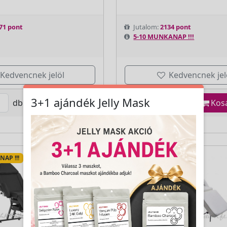
71 pont
Jutalom:
2134 pont
5-10 MUNKANAP !!!
Kedvencnek jelöl
Kedvencnek jel
3+1 ajándék Jelly Mask
db
Kosárba
db
Kos
AP !!!