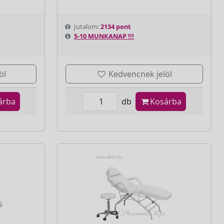
Jutalom:
2134 pont
5-10 MUNKANAP !!!
öl
Kedvencnek jelöl
árba
db
Kosárba