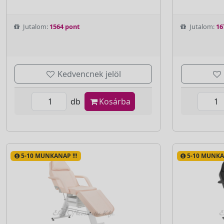
Jutalom:
1564 pont
Jutalom:
16
Kedvencnek jelöl
db
Kosárba
5-10 MUNKANAP !!!
5-10 MUNKAN