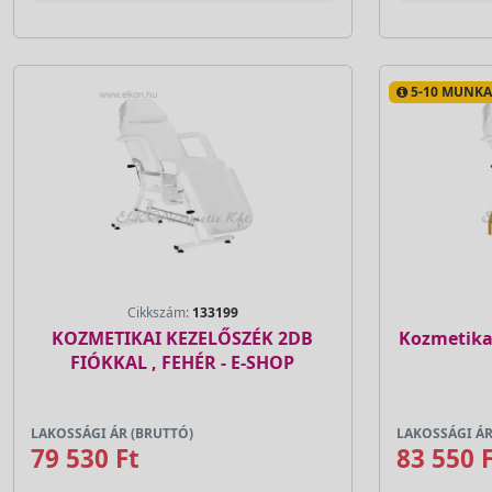
5-10 MUNKAN
Cikkszám:
133199
KOZMETIKAI KEZELŐSZÉK 2DB
Kozmetika
FIÓKKAL , FEHÉR - E-SHOP
LAKOSSÁGI ÁR (BRUTTÓ)
LAKOSSÁGI ÁR
79 530 Ft
83 550 