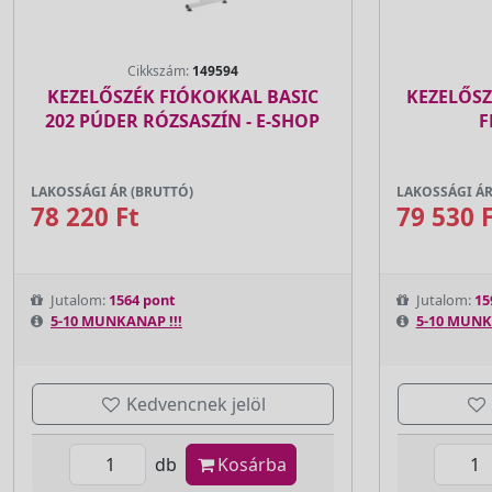
Cikkszám:
149594
KEZELŐSZÉK FIÓKOKKAL BASIC
KEZELŐSZ
202 PÚDER RÓZSASZÍN - E-SHOP
F
LAKOSSÁGI ÁR (BRUTTÓ)
LAKOSSÁGI ÁR
78 220 Ft
79 530 
Jutalom:
1564 pont
Jutalom:
15
5-10 MUNKANAP !!!
5-10 MUNK
Kedvencnek jelöl
db
Kosárba