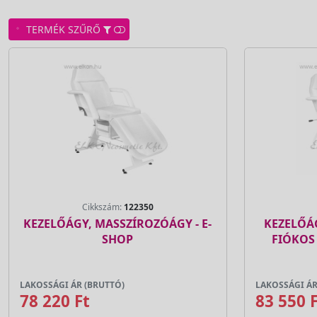
TERMÉK SZŰRŐ
Cikkszám:
122350
KEZELŐÁGY, MASSZÍROZÓÁGY - E-
KEZELŐÁ
SHOP
FIÓKOS
LAKOSSÁGI ÁR (BRUTTÓ)
LAKOSSÁGI ÁR
78 220 Ft
83 550 