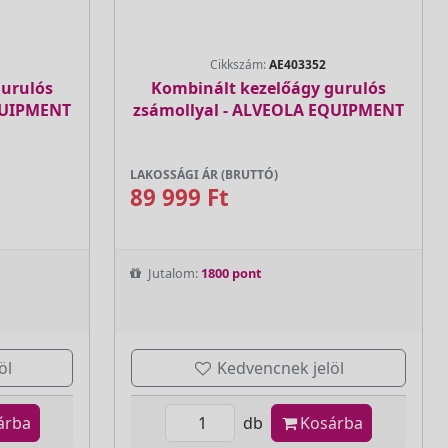
Cikkszám:
AE403352
gurulós
Kombinált kezelőágy gurulós
QUIPMENT
zsámollyal - ALVEOLA EQUIPMENT
LAKOSSÁGI ÁR (BRUTTÓ)
89 999 Ft
Jutalom:
1800 pont
öl
Kedvencnek jelöl
árba
db
Kosárba