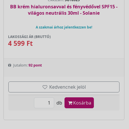
BB krém hialuronsavval és fényvédővel SPF15 -
világos neutrális 30ml - Solanie
A szakmai árhoz jelentkezzen be!
LAKOSSÁGI ÁR (BRUTTÓ)
4 599 Ft
Jutalom:
92 pont
Kedvencnek jelöl
db
Kosárba