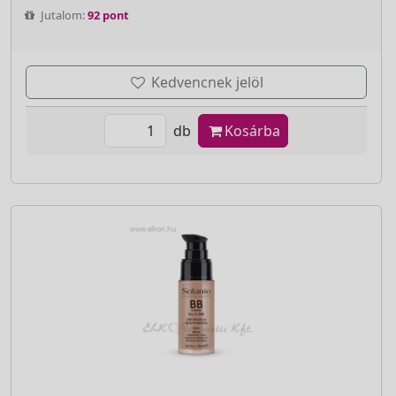
Jutalom:
92 pont
Kedvencnek jelöl
db
Kosárba