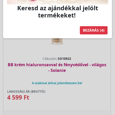
Keresd az ajándékkal jelölt
termékeket!
BEZÁRÁS
(4)
Cikkszám:
SO10922
BB krém hialuronsavval és fényvédővel - világos
- Solanie
A szakmai árhoz jelentkezzen be!
LAKOSSÁGI ÁR (BRUTTÓ)
4 599 Ft