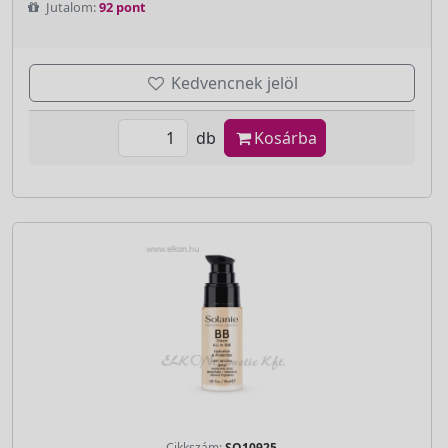
Jutalom:
92 pont
Kedvencnek jelöl
db
Kosárba
Cikkszám:
SO10925