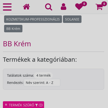
Ko
0
0
KOZMETIKUM-PROFESSZIONÁLIS
SOLANIE
BB Krém
BB Krém
Termékek a kategóriában:
4 termék
Találatok száma:
Rendezés:
TERMÉK SZŰRŐ