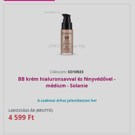
Cikkszám:
SO10923
BB krém hialuronsavval és fényvédővel -
médium - Solanie
A szakmai árhoz jelentkezzen be!
LAKOSSÁGI ÁR (BRUTTÓ)
4 599 Ft