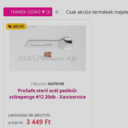
Csak akciós termékek mejele
TERMÉK SZŰRŐ
AKCIÓ
Cikkszám:
XS370159
ProSafe steril acél pedikűr
szikepenge #12 20db - Xaniservice
LAKOSSÁGI ÁR (BRUTTÓ)
3 449 Ft
4 599 Ft