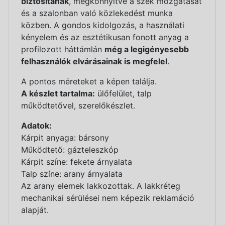
biztosítanak
, megkönnyítve a szék mozgatását
és a szalonban való közlekedést munka
közben. A gondos kidolgozás, a használati
kényelem és az esztétikusan fonott anyag a
profilozott háttámlán
még a legigényesebb
felhasználók elvárásainak is megfelel
.
A pontos méreteket a képen találja.
A készlet tartalma:
ülőfelület, talp
működtetővel, szerelőkészlet.
Adatok:
Kárpit anyaga: bársony
Működtető: gázteleszkóp
Kárpit színe: fekete árnyalata
Talp színe: arany árnyalata
Az arany elemek lakkozottak. A lakkréteg
mechanikai sérülései nem képezik reklamáció
alapját.