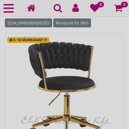
Ko
0
0
SZALONBERENDEZÉS
Recepció És Váró
5-10 MUNKANAP !!!