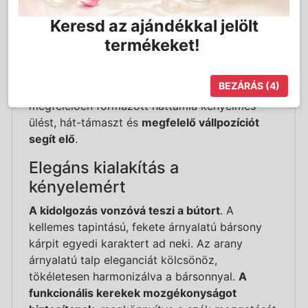
egyéni igényekhez és a végzett
Keresd az ajándékkal jelölt
szolgáltatásokhoz igazítását,
magas szintű
kényelmet biztosítva
– legyen szó
termékeket!
sminkelésről, szemöldökformázásról vagy más
tevékenységekről.
A teljes forgathatóság
BEZÁRÁS
(4)
növeli a munka hatékonyságát és kényelmét. A
megfelelően formázott háttámla kényelmes
ülést, hát-támaszt és
megfelelő vállpozíciót
segít elő
.
Elegáns kialakítás a
kényelemért
A kidolgozás vonzóvá teszi a bútort
. A
kellemes tapintású, fekete árnyalatú bársony
kárpit egyedi karaktert ad neki. Az arany
árnyalatú talp eleganciát kölcsönöz,
tökéletesen harmonizálva a bársonnyal.
A
funkcionális kerekek mozgékonyságot