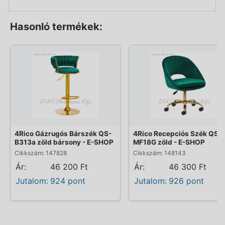
Hasonló termékek:
4Rico Gázrugós Bárszék QS-
4Rico Recepciós Szék QS-
B313a zöld bársony - E-SHOP
MF18G zöld - E-SHOP
Cikkszám: 147828
Cikkszám: 148143
Ár:
46 200 Ft
Ár:
46 300 Ft
Jutalom:
924 pont
Jutalom:
926 pont