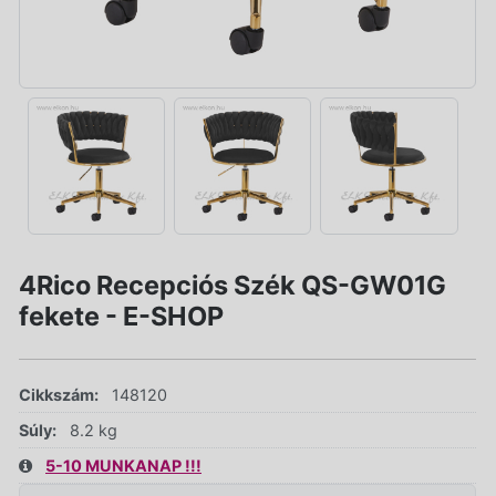
4Rico Recepciós Szék QS-GW01G
fekete - E-SHOP
Cikkszám:
148120
Súly:
8.2 kg
5-10 MUNKANAP !!!