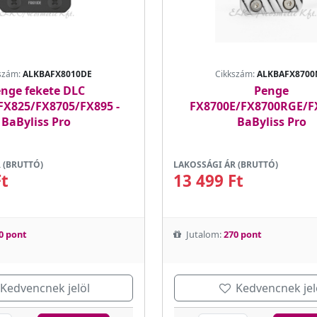
szám:
ALKBAFX8010DE
Cikkszám:
ALKBAFX8700
nge fekete DLC
Penge
FX825/FX8705/FX895 -
FX8700E/FX8700RGE/FX
BaByliss Pro
BaByliss Pro
 (BRUTTÓ)
LAKOSSÁGI ÁR (BRUTTÓ)
Ft
13 499 Ft
0 pont
Jutalom:
270 pont
Kedvencnek jelöl
Kedvencnek jel