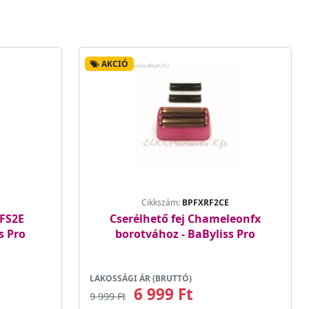
AKCIÓ
Cikkszám:
BPFXRF2CE
LFS2E
Cserélhető fej Chameleonfx
s Pro
borotvához - BaByliss Pro
LAKOSSÁGI ÁR (BRUTTÓ)
6 999 Ft
9 999 Ft