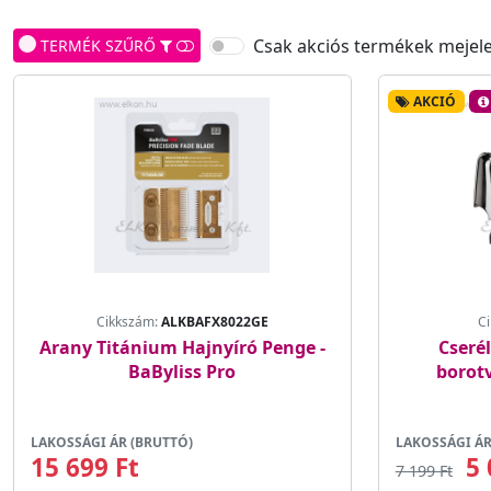
Csak akciós termékek mejele
TERMÉK SZŰRŐ
AKCIÓ
Cikkszám:
ALKBAFX8022GE
C
Arany Titánium Hajnyíró Penge -
Cseré
BaByliss Pro
borotv
LAKOSSÁGI ÁR (BRUTTÓ)
LAKOSSÁGI ÁR
15 699 Ft
5 
7 199 Ft