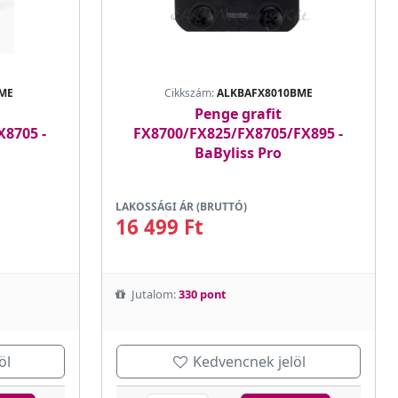
ME
Cikkszám:
ALKBAFX8010BME
Penge grafit
8705 -
FX8700/FX825/FX8705/FX895 -
BaByliss Pro
LAKOSSÁGI ÁR (BRUTTÓ)
16 499 Ft
Jutalom:
330 pont
öl
Kedvencnek jelöl