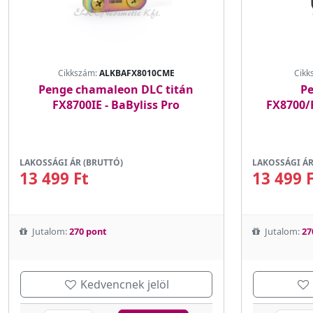
Cikkszám:
ALKBAFX8010CME
Cikk
Penge chamaleon DLC titán
Pe
FX8700IE - BaByliss Pro
FX8700/
LAKOSSÁGI ÁR (BRUTTÓ)
LAKOSSÁGI ÁR
13 499 Ft
13 499 
Jutalom:
270 pont
Jutalom:
27
Kedvencnek jelöl