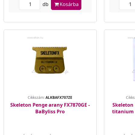
db
Kosárba
Cikkszám:
ALKBAFX707ZE
Cikk
Skeleton Penge arany FX7870GE -
Skeleton
BaByliss Pro
titanium