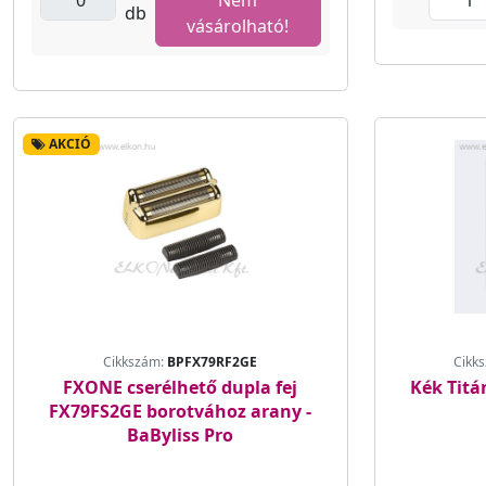
db
vásárolható!
AKCIÓ
Cikkszám:
BPFX79RF2GE
Cikk
FXONE cserélhető dupla fej
Kék Titá
FX79FS2GE borotvához arany -
BaByliss Pro