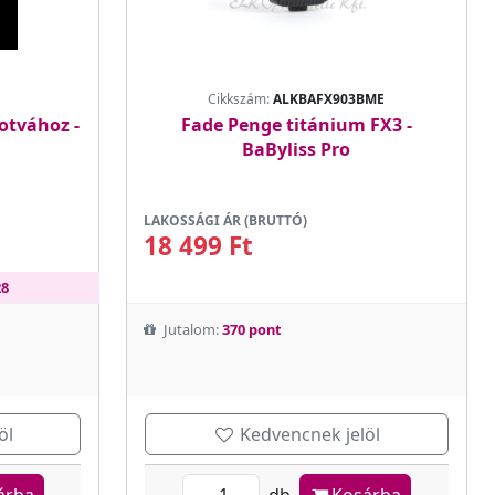
Cikkszám:
ALKBAFX903BME
otvához -
Fade Penge titánium FX3 -
BaByliss Pro
LAKOSSÁGI ÁR (BRUTTÓ)
18 499 Ft
28
Jutalom:
370 pont
öl
Kedvencnek jelöl
árba
db
Kosárba