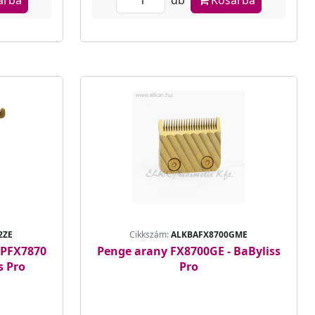
2ZE
Cikkszám:
ALKBAFX8700GME
BPFX7870
Penge arany FX8700GE - BaByliss
s Pro
Pro