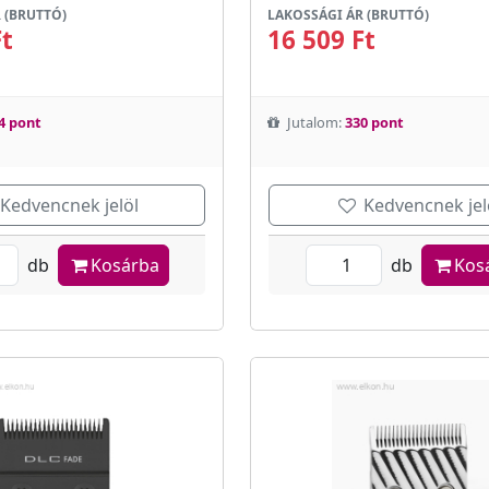
 (BRUTTÓ)
LAKOSSÁGI ÁR (BRUTTÓ)
Ft
16 509 Ft
4 pont
Jutalom:
330 pont
Kedvencnek jelöl
Kedvencnek jel
db
Kosárba
db
Kos