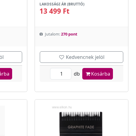
LAKOSSÁGI ÁR (BRUTTÓ)
13 499 Ft
Jutalom:
270 pont
öl
Kedvencnek jelöl
árba
db
Kosárba