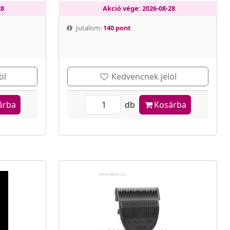
28
Akció vége: 2026-08-28
Jutalom:
140 pont
öl
Kedvencnek jelöl
árba
db
Kosárba