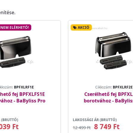
nítése.
NEM ELÉRHETŐ!
AKCIÓ
ikkszám:
BPFXLRF1E
Cikkszám:
BPFXLRF2E
lhető fej BPFXLFS1E
Cserélhető fej BPFX
ához - BaByliss Pro
borotvához - BaBylis
 (BRUTTÓ)
LAKOSSÁGI ÁR (BRUTTÓ)
039 Ft
8 749 Ft
12 499 Ft