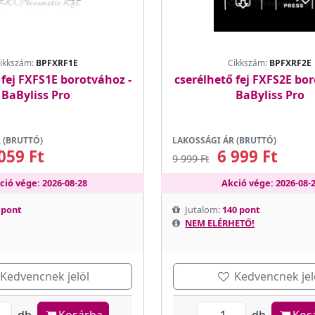
ikkszám:
BPFXRF1E
Cikkszám:
BPFXRF2E
 fej FXFS1E borotvához -
cserélhető fej FXFS2E bor
BaByliss Pro
BaByliss Pro
 (BRUTTÓ)
LAKOSSÁGI ÁR (BRUTTÓ)
059 Ft
6 999 Ft
9 999 Ft
ció vége: 2026-08-28
Akció vége: 2026-08-
 pont
Jutalom:
140 pont
NEM ELÉRHETŐ!
Kedvencnek jelöl
Kedvencnek jel
db
Kosárba
db
Kos