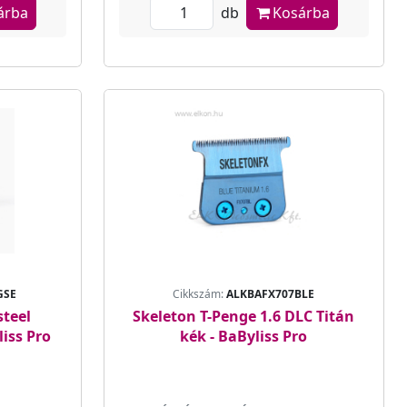
árba
db
Kosárba
GSE
Cikkszám:
ALKBAFX707BLE
teel
Skeleton T-Penge 1.6 DLC Titán
iss Pro
kék - BaByliss Pro