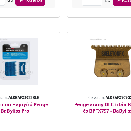
szám:
ALKBAFX8022BLE
Cikkszám:
ALKBAFX707G
nium Hajnyíró Penge -
Penge arany DLC titán 
BaByliss Pro
és BPFX797 - BaBylis