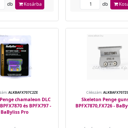
db
Kosárba
db
Kos
szám:
ALKBAFX707C2ZE
Cikkszám:
ALKBAFX707Z
 Penge chamaleon DLC
Skeleton Penge guns
 BPFX7870 és BPFX797 -
BPFX7870,FX726 - BaByl
BaByliss Pro