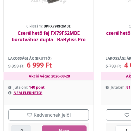
Cikkszám:
BPFX79RF2MBE
C
Cserélhető fej FX79FS2MBE
cserélhető
borotvához dupla - BaByliss Pro
LAKOSSÁGI ÁR (BRUTTÓ)
LAKOSSÁGI ÁR
6 999 Ft
4 
9 999 Ft
5 799 Ft
Akció vége: 2026-08-28
Ak
Jutalom:
140 pont
Jutalom:
81
NEM ELÉRHETŐ!
Kedvencnek jelöl
Nem