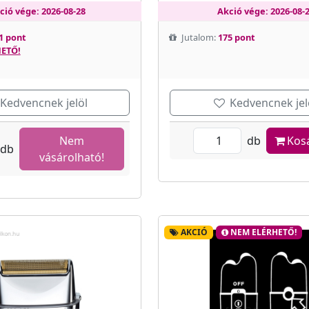
ció vége: 2026-08-28
Akció vége: 2026-08-
1 pont
Jutalom:
175 pont
ETŐ!
Kedvencnek jelöl
Kedvencnek jel
Nem
db
Kos
db
vásárolható!
AKCIÓ
NEM ELÉRHETŐ!