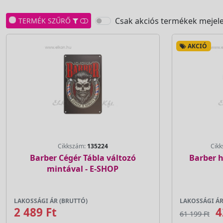
Csak akciós termékek mejele
TERMÉK SZŰRŐ
AKCIÓ
Cikkszám:
135224
Cik
Barber Cégér Tábla változó
Barber h
mintával - E-SHOP
LAKOSSÁGI ÁR (BRUTTÓ)
LAKOSSÁGI ÁR
2 489 Ft
4
61 199 Ft