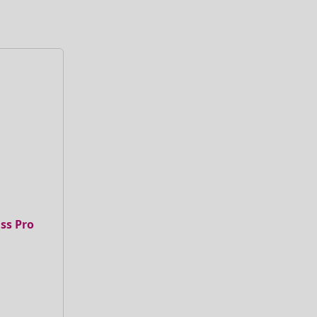
E
iss Pro