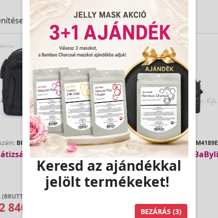
nítése.
kszám:
BPBBARB1PKCE
Cikkszám:
PRBM4189
átizsák - BaByliss Pro
Barber kötény - BaByl
Keresd az ajándékkal
jelölt termékeket!
 (BRUTTÓ)
LAKOSSÁGI ÁR (BRUTTÓ)
2 840 Ft
8 999 Ft
BEZÁRÁS
(3)