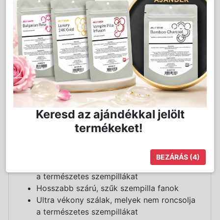
félfényes bevonattal
Csúcsminőségű hőillesztéses technikával
készült
Könnyen levehető a ragasztócsíkról
Aluminium bevonatos ragasztócsík
1 tálca 600db szempilla fant tartalmaz
C,CC,D íveltségben elérhető
Az 5D szempilla fanok 0,05 diaméter
vastagságúak
Keresd az ajándékkal jelölt
Használatával az építési idő akár a felére is
termékeket!
csökkenthető
Tökéletes megoldás türelmetlenkedő
vendégek számára
BEZÁRÁS
(3)
Ultra vékony szálak, melyek nem roncsolja
a természetes szempillákat
Hosszabb szárú, szűk szempilla fanok
Ultra vékony szálak, melyek nem roncsolja
a természetes szempillákat