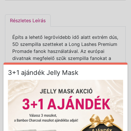
Részletes Leírás
Építs a lehető legrövidebb idő alatt extrém dús,
5D szempilla szetteket a Long Lashes Premium
Promade fanok használatával. Az európai
divatnak megfelelő szűk szempilla fanokat a
legmodernebb és legkíméletesebb
3+1 ajándék Jelly Mask
hőillesztéses technikával alakítottuk ki, ezáltal
nem nehezíti extra ragasztó mennyiség azokat.
Illeszd a már előre elkészített volume fanokat a
természetes pillaszálakra, alkoss egyedit és
spórolj meg rengeteg időt!
A Long Lashes Premium Promade pillák
tulajdonságai:
Prémium minőségű szintetikus szálak,