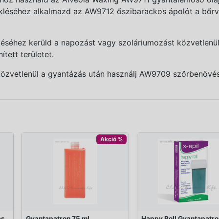
ékléséhez alkalmazd az AW9712 őszibarackos ápolót a bőr
éhez kerüld a napozást vagy szoláriumozást közvetlenül 
tett területet.
özvetlenül a gyantázás után használj AW9709 szőrbenövés
Akció %
ás
Gyantapatron 75 ml
Happy Roll Gyantapatro