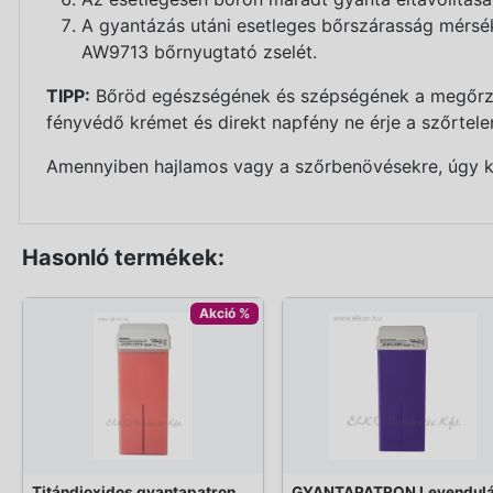
A gyantázás utáni esetleges bőrszárasság mérs
AW9713 bőrnyugtató zselét.
TIPP:
Bőröd egészségének és szépségének a megőrzés
fényvédő krémet és direkt napfény ne érje a szőrtelení
Amennyiben hajlamos vagy a szőrbenövésekre, úgy k
Hasonló termékek:
Akció %
Titándioxidos gyantapatron
GYANTAPATRON Levendul