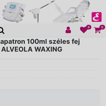
Ko
0
0
apatron 100ml széles fej
 - ALVEOLA WAXING