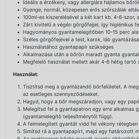
Ideális a érzékeny, vagy allergiára hajlamos bőrö
Gyenge, normál, közepesen erős szőrszálak eltáv
100ml-es kiszerelésével a két kart kb. 4-6-szor, 
Zárt kivitelű a végén görgőfejjel, így higiénikus 
Hagyományos gyantamelegítőben 10-15 perc alat
Széles görgőfejével a test, karok, láb gyantázá
Használatához gyantapapír szükséges
Alkalmazása után a bőrön maradt gyanta gyantale
Megfelelő használat mellett akár 4-6 hétig tart
Használat:
Tisztítsd meg a gyantázandó bőrfelületet. A meg
az esetleges szennyeződéseket.
Hagyd, hogy a bőr megszáradjon, vagy egy papír t
Melegítsd fel a gyantapatron egy erre alkalmas 
(gyantamelegítő teljesítménytől függ).
A felmelegített gyantát vidd fel vékony rétegbe
Simítsd rá a gyantapapírt, majd egy határozott m
Az esetlegesen bőrön maradt gyanta eltávolítás