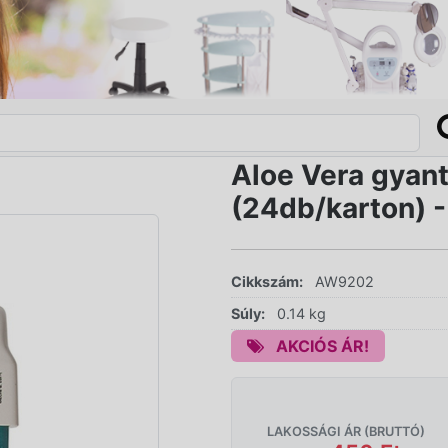
Aloe Vera gyant
(24db/karton)
Cikkszám:
AW9202
Súly:
0.14 kg
AKCIÓS ÁR!
LAKOSSÁGI ÁR (BRUTTÓ)