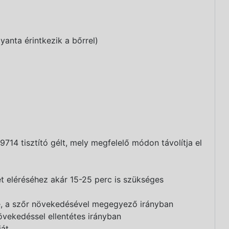
gyanta érintkezik a bőrrel)
14 tisztító gélt, mely megfelelő módon távolítja el
t eléréséhez akár 15-25 perc is szükséges
rre, a szőr növekedésével megegyező irányban
övekedéssel ellentétes irányban
át.