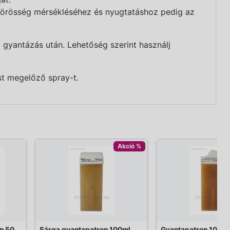
vörösség mérsékléséhez és nyugtatáshoz pedig az
gyantázás után. Lehetőség szerint használj
t megelőző spray-t.
Akció %
n 50
Sárga gyantapatron 100ml
Gyantapatron 100ml