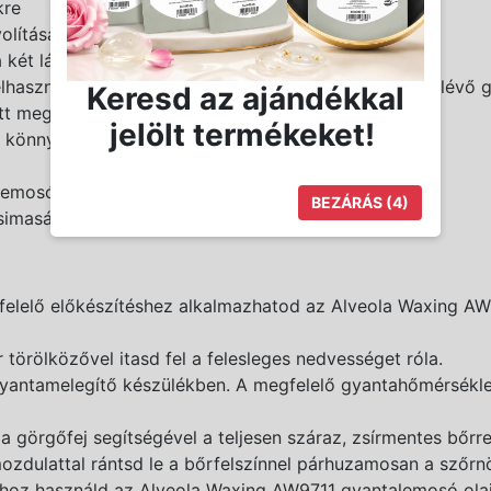
kre
olításához ajánlott
a két lábat kb. 2-3-szor szőrtelenítheted
felhasználást tesz lehetővé (csak a görgőfej és a rajta lévő 
Keresd az ajándékkal
t megfelelő hőfokra melegíthető
jelölt termékeket!
sa könnyen és gyorsan megvalósítható
mosó olajjal eltávolítható
BEZÁRÁS
(3)
ó simaságot kölcsönöz a bőrnek
felelő előkészítéshez alkalmazhatod az Alveola Waxing AW97
örölközővel itasd fel a felesleges nedvességet róla.
gyantamelegítő készülékben. A megfelelő gyantahőmérsékle
n a görgőfej segítségével a teljesen száraz, zsírmentes bő
ozdulattal rántsd le a bőrfelszínnel párhuzamosan a szőrn
ához használd az Alveola Waxing AW9711 gyantalemosó olaj