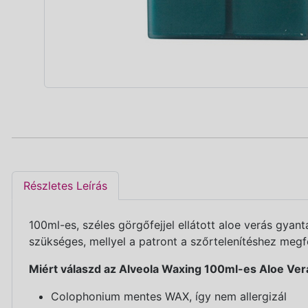
Részletes Leírás
100ml-es, széles görgőfejjel ellátott aloe verás gya
szükséges, mellyel a patront a szőrtelenítéshez megfe
Miért válaszd az Alveola Waxing 100ml-es Aloe Ver
Colophonium mentes WAX, így nem allergizál