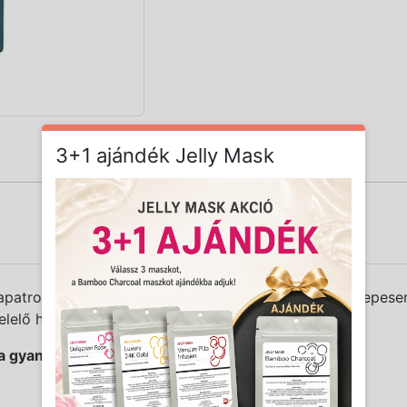
3+1 ajándék Jelly Mask
ntapatron érzékeny, allergiára hajlamos bőrökre és közepes
lelő hőfokra kell melegíteni.
a gyantapatront: