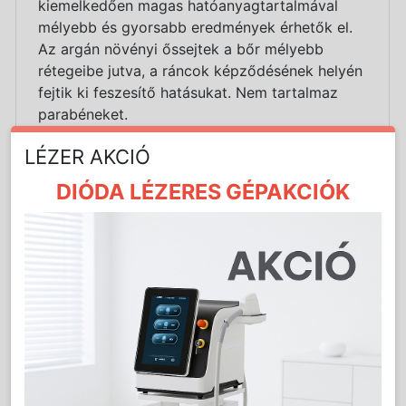
kiemelkedően magas hatóanyagtartalmával
mélyebb és gyorsabb eredmények érhetők el.
Az argán növényi őssejtek a bőr mélyebb
rétegeibe jutva, a ráncok képződésének helyén
fejtik ki feszesítő hatásukat. Nem tartalmaz
parabéneket.
LÉZER AKCIÓ
VÉDELEM ÉS VITALIZÁLÁS NÖVÉNYI ARGÁN
ŐSSEJTEKKEL
DIÓDA LÉZERES GÉPAKCIÓK
Az Anaconda Professional fejlesztői csapata
által kidolgozott termékújdonság az Argán
Őssejtes Ránctalanító család, az első olyan
forradalmian új hatóanyaggal, amely
bizonyított hatást fejt ki az irharéteg
őssejtjeire.
Az irharéteg vastagsága és állománya az
életkor szerint változik, születésünkkor
puhább, kocsonyásabb, idős korban pedig
elvékonyodik. Az irha tömegének 90%-át