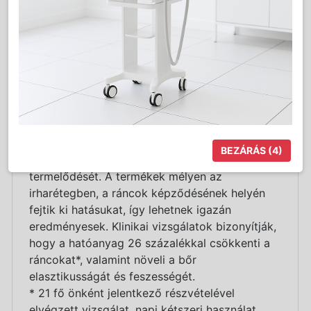
kollagénrostok képezik, míg az elasztikus
rostok aránya kisebb. Az életkor
előrehaladtával az irharéteg elvékonyodik,
mivel a kollagén- és elasztinrostok
termelődése lelassul.
Az Anaconda Professional Argán Őssejtes
Ránctalanító termékcsalád hatóanyaga, a csak
2009-ben azonosított, irharétegben található
ős- sejteket regenerálja és vitalizálja, ezáltal
BEZÁRÁS
(4)
segít visszaállítani a kollagén és elasztin
termelődését. A termékek mélyen az
irharétegben, a ráncok képződésének helyén
fejtik ki hatásukat, így lehetnek igazán
eredményesek. Klinikai vizsgálatok bizonyítják,
hogy a hatóanyag 26 százalékkal csökkenti a
ráncokat*, valamint növeli a bőr
elasztikusságát és feszességét.
* 21 fő önként jelentkező részvételével
elvégzett vizsgálat, napi kétszeri használat