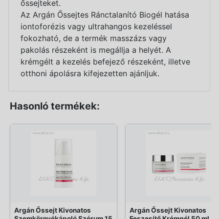
őssejteket.
Az Argán Őssejtes Ránctalanító Biogél hatása
iontoforézis vagy ultrahangos kezeléssel
fokozható, de a termék masszázs vagy
pakolás részeként is megállja a helyét. A
krémgélt a kezelés befejező részeként, illetve
otthoni ápolásra kifejezetten ajánljuk.
Hasonló termékek:
Argán Őssejt Kivonatos
Argán Őssejt Kivonatos
Szemkörnyékápoló Szérum 15
Feszesítő Krémgél 50 ml -