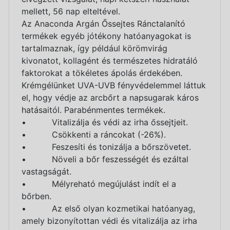
mellett, 56 nap elteltével.
Az Anaconda Argán Őssejtes Ránctalanító
termékek egyéb jótékony hatóanyagokat is
tartalmaznak, így például körömvirág
kivonatot, kollagént és természetes hidratáló
faktorokat a tökéletes ápolás érdekében.
Krémgélünket UVA-UVB fényvédelemmel láttuk
el, hogy védje az arcbőrt a napsugarak káros
hatásaitól. Parabénmentes termékek.
• Vitalizálja és védi az irha őssejtjeit.
• Csökkenti a ráncokat (-26%).
• Feszesíti és tonizálja a bőrszövetet.
• Növeli a bőr feszességét és ezáltal
vastagságát.
• Mélyreható megújulást indít el a
bőrben.
• Az első olyan kozmetikai hatóanyag,
amely bizonyítottan védi és vitalizálja az irha