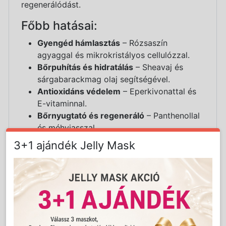
regenerálódást.
Főbb hatásai:
Gyengéd hámlasztás
– Rózsaszín
agyaggal és mikrokristályos cellulózzal.
Bőrpuhítás és hidratálás
– Sheavaj és
sárgabarackmag olaj segítségével.
Antioxidáns védelem
– Eperkivonattal és
E-vitaminnal.
Bőrnyugtató és regeneráló
– Panthenollal
és méhviasszal.
Kíméletes és természetes formula
–
3+1 ajándék Jelly Mask
Minden bőrtípusra, különösen érzékeny és
száraz bőrre ajánlott.
Használati útmutató:
Hetente 1-2 alkalommal alkalmazza.
Vigye fel a megtisztított, nedves arcbőrre.