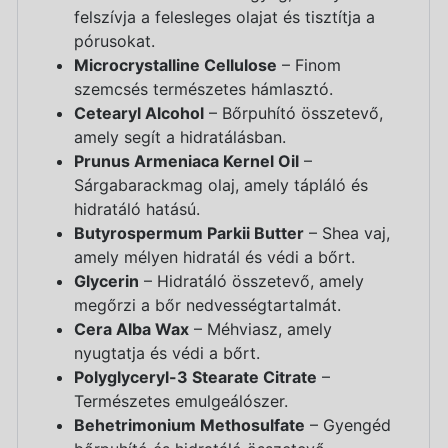
felszívja a felesleges olajat és tisztítja a
pórusokat.
Microcrystalline Cellulose
– Finom
szemcsés természetes hámlasztó.
Cetearyl Alcohol
– Bőrpuhító összetevő,
amely segít a hidratálásban.
Prunus Armeniaca Kernel Oil
–
Sárgabarackmag olaj, amely tápláló és
hidratáló hatású.
Butyrospermum Parkii Butter
– Shea vaj,
amely mélyen hidratál és védi a bőrt.
Glycerin
– Hidratáló összetevő, amely
megőrzi a bőr nedvességtartalmát.
Cera Alba Wax
– Méhviasz, amely
nyugtatja és védi a bőrt.
Polyglyceryl-3 Stearate Citrate
–
Természetes emulgeálószer.
Behetrimonium Methosulfate
– Gyengéd