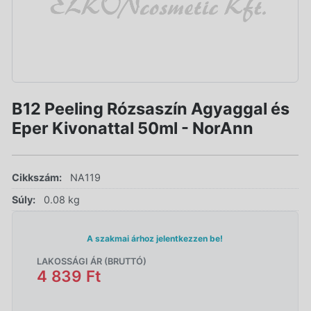
B12 Peeling Rózsaszín Agyaggal és
Eper Kivonattal 50ml - NorAnn
Cikkszám:
NA119
Súly:
0.08 kg
A szakmai árhoz jelentkezzen be!
LAKOSSÁGI ÁR (BRUTTÓ)
4 839 Ft