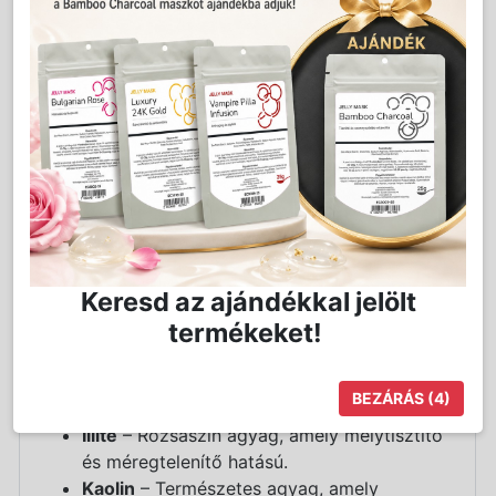
Gyengéd, körkörös mozdulatokkal
masszírozza be.
Kerülje a szemkörnyéket.
Alaposan öblítse le langyos vízzel.
Miért válaszd ezt a terméket?
Természetes összetevőkkel készült
formula.
Gyengéd, mégis hatékony hámlasztás.
Tápláló és hidratáló hatás.
50 ml-es praktikus kiszerelés.
Keresd az ajándékkal jelölt
Összetevők és hatásuk (INCI):
termékeket!
Aqua
– Tisztított víz a formula alapjaként.
Glyceryl Stearate
– Természetes bőrpuhító
BEZÁRÁS
(3)
és hidratáló összetevő.
Illite
– Rózsaszín agyag, amely mélytisztító
és méregtelenítő hatású.
Kaolin
– Természetes agyag, amely