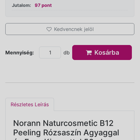
Jutalom:
97 pont
Kedvencnek jelöl
Kosárba
Mennyiség:
db
Részletes Leírás
Norann Naturcosmetic B12
Peeling Rózsaszín Agyaggal