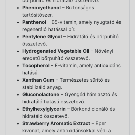
bőrpuhító és hidratáló összetevő.
Phenoxyethanol
– Biztonságos
tartósítószer.
Panthenol
– B5-vitamin, amely nyugtató és
regeneráló hatással bír.
Pentylene Glycol
– Hidratáló és bőrpuhító
összetevő.
Hydrogenated Vegetable Oil
– Növényi
eredetű bőrpuhító összetevő.
Tocopherol
– E-vitamin, amely antioxidáns
hatású.
Xanthan Gum
– Természetes sűrítő és
stabilizáló anyag.
Gluconolactone
– Gyengéd hámlasztó és
hidratáló hatású összetevő.
Ethylhexylglycerin
– Bőrkondicionáló és
hidratáló összetevő.
Strawberry Aromatic Extract
– Eper
kivonat, amely antioxidánsokkal védi a