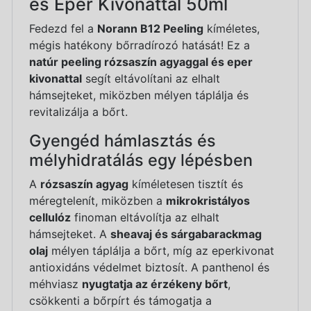
és Eper Kivonattal 50ml
Fedezd fel a
Norann B12 Peeling
kíméletes,
mégis hatékony bőrradírozó hatását! Ez a
natúr peeling rózsaszín agyaggal és eper
kivonattal
segít eltávolítani az elhalt
hámsejteket, miközben mélyen táplálja és
revitalizálja a bőrt.
Gyengéd hámlasztás és
mélyhidratálás egy lépésben
A
rózsaszín agyag
kíméletesen tisztít és
méregtelenít, miközben a
mikrokristályos
cellulóz
finoman eltávolítja az elhalt
hámsejteket. A
sheavaj és sárgabarackmag
olaj
mélyen táplálja a bőrt, míg az eperkivonat
antioxidáns védelmet biztosít. A panthenol és
méhviasz
nyugtatja az érzékeny bőrt
,
csökkenti a bőrpírt és támogatja a