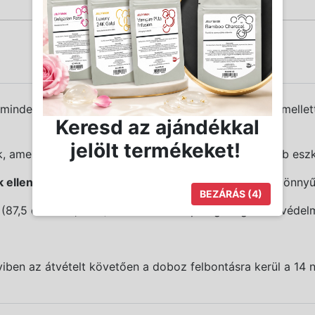
s minden fodrász és barber számára, akik a kényelem mellet
Keresd az ajándékkal
jelölt termékeket!
, amelyekben kényelmesen tárolhatod a legfontosabb eszkö
 ellenálló
, így biztosítja a hosszú élettartamot és a könnyű
BEZÁRÁS
(4)
 (87,5 cm x 53,5 cm) köszönhetően pedig megfelelő védelm
ben az átvételt követően a doboz felbontásra kerül a 14 n