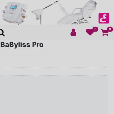
Ko
0
0
 BaByliss Pro