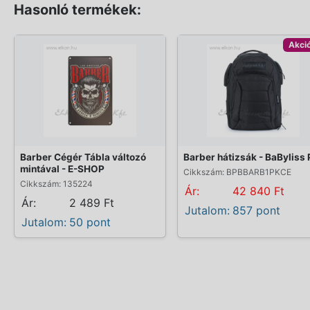
Hasonló termékek:
Akci
Barber Cégér Tábla változó
Barber hátizsák - BaByliss 
mintával - E-SHOP
Cikkszám: BPBBARB1PKCE
Cikkszám: 135224
Ár:
42 840 Ft
Ár:
2 489 Ft
Jutalom:
857 pont
Jutalom:
50 pont