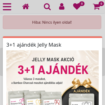
Ko
0
0
Hiba: Nincs ilyen oldal!
3+1 ajándék Jelly Mask
KOZMETIKAI KÉSZÜLÉK BÉRLÉS
KEZDŐLAP
ELÉRHETŐSÉG
RENDELÉSI FELTÉTELEK
Copyright © 2009-2026 All Rights Reserved.