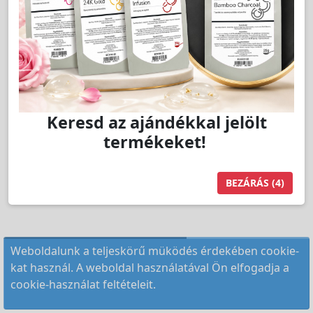
Keresd az ajándékkal jelölt
termékeket!
BEZÁRÁS
(4)
Weboldalunk a teljeskörű müködés érdekében cookie-
kat használ. A weboldal használatával Ön elfogadja a
cookie-használat feltételeit.