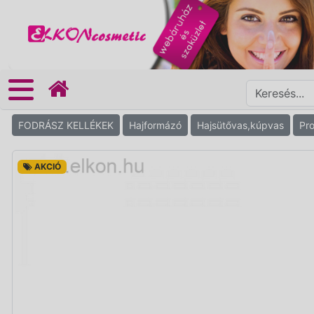
FODRÁSZ KELLÉKEK
Hajformázó
Hajsütővas,kúpvas
Pro
AKCIÓ