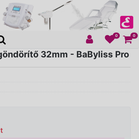
Ko
0
0
göndörítő 32mm - BaByliss Pro
t