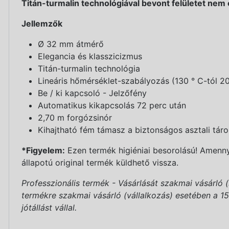
Titán-turmalin technológiával bevont felületet nem 
Jellemzők
Ø 32 mm átmérő
Elegancia és klasszicizmus
Titán-turmalin technológia
Lineáris hőmérséklet-szabályozás (130 ° C-tól 20
Be / ki kapcsoló - Jelzőfény
Automatikus kikapcsolás 72 perc után
2,70 m forgózsinór
Kihajtható fém támasz a biztonságos asztali tár
*Figyelem:
Ezen termék higiéniai besorolású! Amennyi
állapotú original termék küldhető vissza.
Professzionális termék - Vásárlását szakmai vásárló 
termékre szakmai vásárló (vállalkozás) esetében a 151/
jótállást vállal.