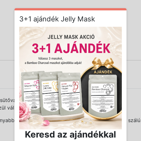
3+1 ajándék Jelly Mask
sütővas szériánk.
ül választhatsz.
nyabbakat a vékony szálú, a magasabbakat a vastag szálú h
Keresd az ajándékkal