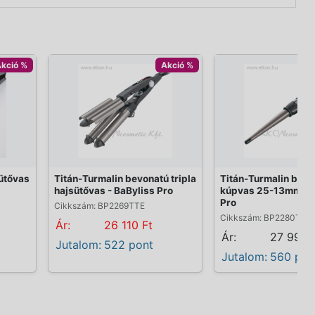
kció %
Akció %
sütővas
Titán-Turmalin bevonatú tripla
Titán-Turmalin bevo
hajsütővas - BaByliss Pro
kúpvas 25-13mm - B
Pro
Cikkszám: BP2269TTE
Cikkszám: BP2280TTE
Ár:
26 110 Ft
Ár:
27 999 
Jutalom:
522 pont
Jutalom:
560 pon