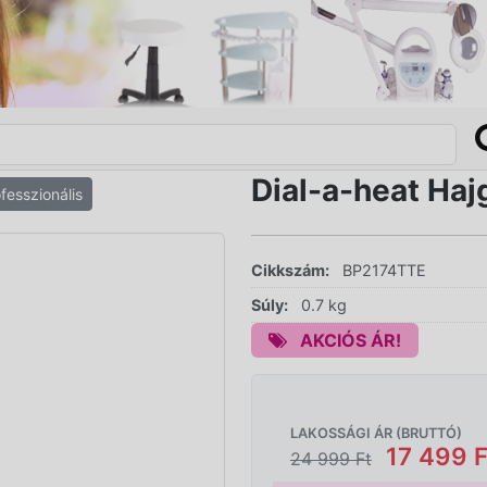
Dial-a-heat Haj
fesszionális
Cikkszám:
BP2174TTE
Súly:
0.7 kg
AKCIÓS ÁR!
LAKOSSÁGI ÁR (BRUTTÓ)
17 499 F
24 999 Ft