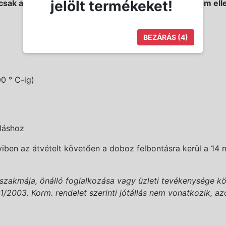
jelölt termékeket!
csak a statikus elektromosságot szünteti meg, hanem ellená
BEZÁRÁS
(3)
0 ° C-ig)
oláshoz
ben az átvételt követően a doboz felbontásra kerül a 14 n
(szakmája, önálló foglalkozása vagy üzleti tevékenysége kö
2003. Korm. rendelet szerinti jótállás nem vonatkozik, azonb