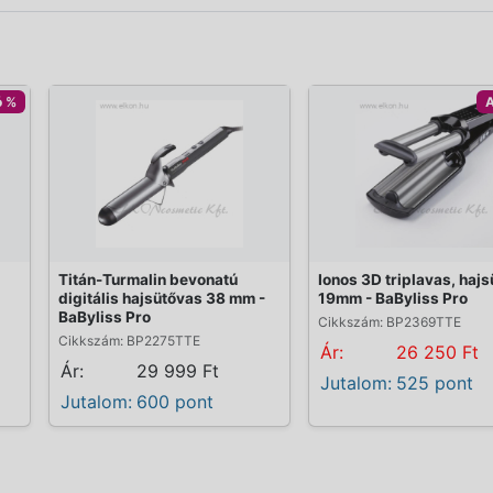
ó %
A
Titán-Turmalin bevonatú
Ionos 3D triplavas, haj
digitális hajsütővas 38 mm -
19mm - BaByliss Pro
BaByliss Pro
Cikkszám: BP2369TTE
Cikkszám: BP2275TTE
Ár:
26 250 Ft
Ár:
29 999 Ft
Jutalom:
525 pont
Jutalom:
600 pont