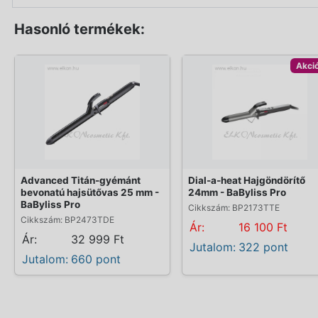
Hasonló termékek:
Akci
Advanced Titán-gyémánt
Dial-a-heat Hajgöndörítő
bevonatú hajsütővas 25 mm -
24mm - BaByliss Pro
BaByliss Pro
Cikkszám: BP2173TTE
Cikkszám: BP2473TDE
Ár:
16 100 Ft
Ár:
32 999 Ft
Jutalom:
322 pont
Jutalom:
660 pont