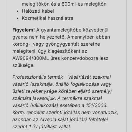
melegítőkön és a 800ml-es melegítőn
Hálózati kábel
Kozmetikai használatra
Figyelem!
A gyantamelegítőbe közvetlenül
gyanta nem helyezhető. Amennyiben abban
korong-, vagy gyöngygyantát szeretne
melegíteni, úgy kiegészítőként az
AW9094/800ML üres konzervdobozra lesz
szüksége.
Professzionális termék - Vásárlását szakmai
vásárló (szakmája, önálló foglalkozása vagy
üzleti tevékenysége körében eljáró személy)
számára javasoljuk. A termékre szakmai
vásárló (vállalkozás) esetében a 151/2003.
Korm. rendelet szerinti jótállás nem vonatkozik,
azonban az Alveola saját jótállási feltételei
szerint 1 év jótállást vállal.