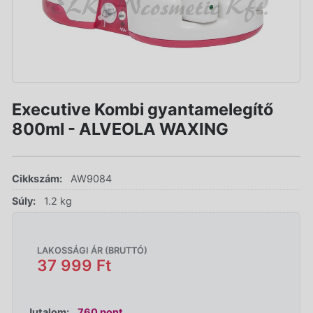
Executive Kombi gyantamelegítő
800ml - ALVEOLA WAXING
Cikkszám:
AW9084
Súly:
1.2 kg
LAKOSSÁGI ÁR (BRUTTÓ)
37 999 Ft
Jutalom:
760 pont