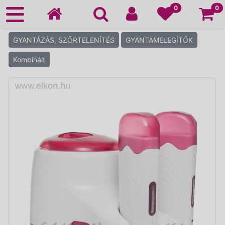
Ko
0
0
GYANTÁZÁS, SZŐRTELENÍTÉS
GYANTAMELEGÍTŐK
Kombinált