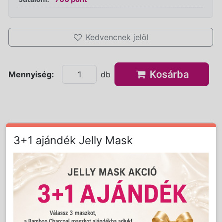
Kedvencnek jelöl
Kosárba
Mennyiség:
db
3+1 ajándék Jelly Mask
Részletes Leírás
Az Alveola AW9084 Modern formatervezésű
gyantázógép a nagyobb kozmetikai szalonok
igényeire tervezve. A gyantamelegítő alkalmas
1db 800ml-es konzervgyanta és 2db 100ml-es