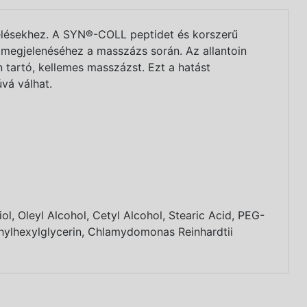
elésekhez. A SYN®-COLL peptidet és korszerű
 megjelenéséhez a masszázs során. Az allantoin
 tartó, kellemes masszázst. Ezt a hatást
vá válhat.
z
ol, Oleyl Alcohol, Cetyl Alcohol, Stearic Acid, PEG-
thylhexylglycerin, Chlamydomonas Reinhardtii