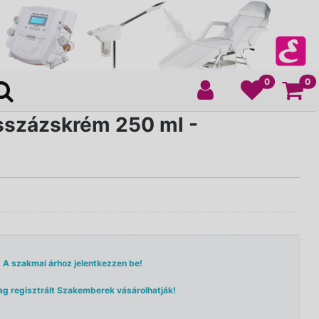
Ko
0
0
százskrém 250 ml -
A szakmai árhoz jelentkezzen be!
ag regisztrált Szakemberek vásárolhatják!