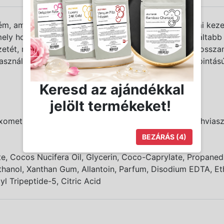
 amely ideális választás professzionális kozmetikai kez
ely hozzájárulhat a bőr simább, feszesebb és hidratáltabb
tét, míg a növényi olajok és emolliensek segítik a hosszan
sználatával. A bőr selymes, ápolt és hidratáltabb tapintású
Keresd az ajándékkal
jelölt termékeket!
meticsTM G, B12-vitamin, Allantoin, Kókuszolaj, Méhvias
BEZÁRÁS
(4)
te, Cocos Nucifera Oil, Glycerin, Coco-Caprylate, Propanedi
ethanol, Xanthan Gum, Allantoin, Parfum, Disodium EDTA, E
yl Tripeptide-5, Citric Acid