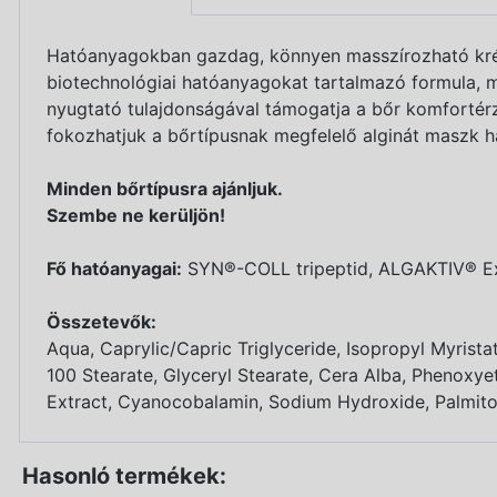
Hatóanyagokban gazdag, könnyen masszírozható krém,
biotechnológiai hatóanyagokat tartalmazó formula, m
nyugtató tulajdonságával támogatja a bőr komfortérze
fokozhatjuk a bőrtípusnak megfelelő alginát maszk ha
Minden bőrtípusra ajánljuk.
Szembe ne kerüljön!
Fő hatóanyagai:
SYN®-COLL tripeptid, ALGAKTIV® Exo
Összetevők:
Aqua, Caprylic/Capric Triglyceride, Isopropyl Myrista
100 Stearate, Glyceryl Stearate, Cera Alba, Phenoxy
Extract, Cyanocobalamin, Sodium Hydroxide, Palmito
Hasonló termékek: