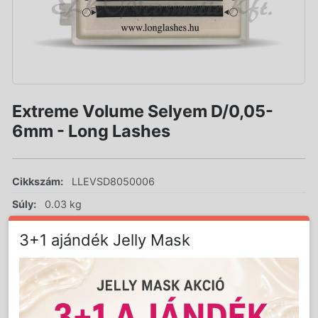
Extreme Volume Selyem D/0,05-
6mm - Long Lashes
Cikkszám:
LLEVSD8050006
Súly:
0.03 kg
AKCIÓS ÁR!
3+1 ajándék Jelly Mask
LAKOSSÁGI ÁR (BRUTTÓ)
1 900 Ft
3 299 Ft