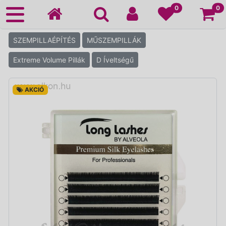
Ko
0
0
SZEMPILLAÉPÍTÉS
MŰSZEMPILLÁK
Extreme Volume Pillák
D Íveltségű
AKCIÓ