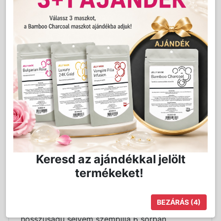
Akció vége: 2026-08-28
Jutalom:
38 pont
Kedvencnek jelöl
Kosárba
Mennyiség:
db
Keresd az ajándékkal jelölt
termékeket!
Részletes Leírás
BEZÁRÁS
(4)
D íveltségű, 0.05mm vastagságú, 6mm
hosszúságú selyem szempilla 6 sorban.