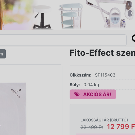
Fito-Effect szem
ém
Cikkszám:
SP115403
Súly:
0.04 kg
AKCIÓS ÁR!
LAKOSSÁGI ÁR (BRUTTÓ)
12 799 F
22 499 Ft