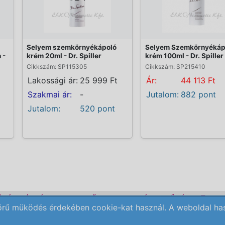
Selyem szemkörnyékápoló
Selyem Szemkörnyékáp
 -
krém 20ml - Dr. Spiller
krém 100ml - Dr. Spiller
Cikkszám: SP115305
Cikkszám: SP215410
Lakossági ár:
25 999 Ft
Ár:
44 113 Ft
Szakmai ár:
-
Jutalom:
882 pont
Jutalom:
520 pont
ÜLÉK BÉRLÉS
KEZDŐLAP
ELÉRHETŐSÉG
REN
örű müködés érdekében cookie-kat használ. A weboldal haszn
Copyright © 2009-2026 All Rights Reserved.