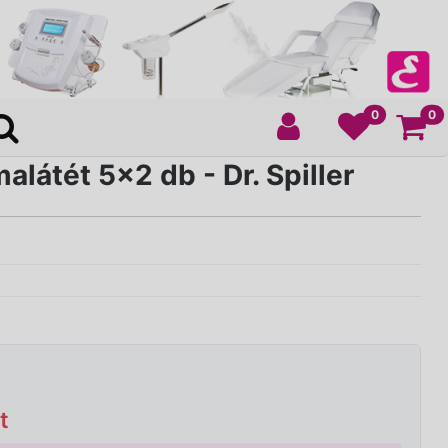
Ko
0
0
alátét 5x2 db - Dr. Spiller
t