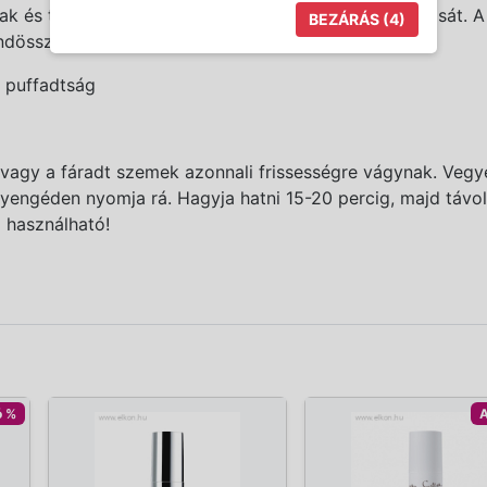
ak és támogatják a bőr természetes vízelvezető hatását. A
BEZÁRÁS
(3)
ndössze néhány perc alatt.
s puffadtság
 vagy a fáradt szemek azonnali frissességre vágynak. Vegy
 gyengéden nyomja rá. Hagyja hatni 15-20 percig, majd távolí
 használható!
ó %
A