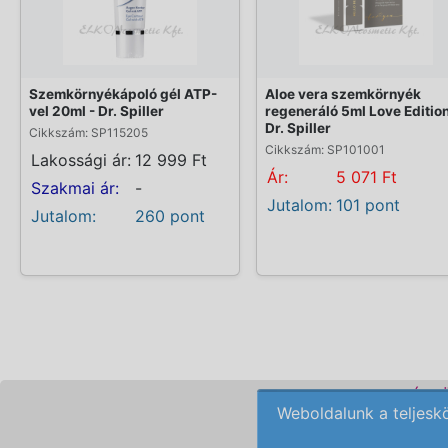
Szemkörnyékápoló gél ATP-
Aloe vera szemkörnyék
vel 20ml - Dr. Spiller
regeneráló 5ml Love Edition
Dr. Spiller
Cikkszám: SP115205
Cikkszám: SP101001
Lakossági ár:
12 999 Ft
Ár:
5 071 Ft
Szakmai ár:
-
Jutalom:
101 pont
Jutalom:
260 pont
KOZMETIKAI KÉSZ
Weboldalunk a teljesk