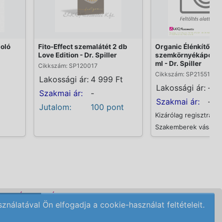
oló
Fito-Effect szemalátét 2 db
Organic Élénkítő
Love Edition - Dr. Spiller
szemkörnyékápoló 
ml - Dr. Spiller
Cikkszám: SP120017
Cikkszám: SP215510
Lakossági ár:
4 999 Ft
Lakossági ár:
-
Szakmai ár:
-
Szakmai ár:
-
Jutalom:
100 pont
Kizárólag regisztrált
Szakemberek vásárolh
DELÉSI FELTÉTELEK
álatával Ön elfogadja a cookie-használat feltételeit.