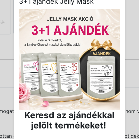
3+1 ajándék Jelly Mask
ogatják az érzékeny szemkörnyéket a puffadás, a finom von
Keresd az ajándékkal
jelölt termékeket!
ttan ellátják az érzékeny szemkörnyéket értékes peptidekk