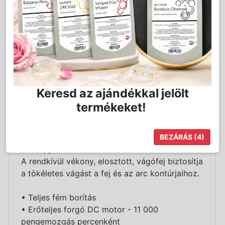
eltávolíthatók a rendszeres karbantartás
megkönnyítése érdekében.
A BaBylissPRO4Artists borotvákkal hajat is
lehet borotválni nagyon rövidre ill. lehetővé
teszik a tarkónál lévő rész kiegyenlítését,
megtisztítását, az elszórt szőrszálaktól.
A NiMH akkumulátorral ellátott FXFS2GSE
vezetékkel vagy vezeték nélkül is működnek.
Keresd az ajándékkal jelölt
Legfeljebb 3 órás folyamatos használati időt
termékeket!
biztosít.
3 órás ultragyors töltés.
Rendkívül gyors és nagy teljesítményű DC
BEZÁRÁS
(3)
motor, percenként 11 000 fordulatszám!
A rendkívül vékony, elosztott, vágófej biztosítja
a tökéletes vágást a fej és az arc kontúrjaihoz.
• Teljes fém borítás
• Erőteljes forgó DC motor - 11 000
pengemozgás percenként