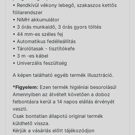
• Rendkívül vékony lebegő, szakaszos kettős
fóliarendszer
• NiMH akkumulátor
• 3 órás munkaidő, 3 órás gyors töltés
• 44 mm-es széles fej
• Automatikus fedélleállítás
• Tárolótasak - tisztítókefe
• 3 m -es kábel
• Univerzális feszültség
A képen található egyéb termék illusztráció.
*Figyelem:
Ezen termék higiéniai besorolású!
Amennyiben az átvételt követően a doboz
felbontásra kerül a 14 napos elállás érvényét
veszti.
Csak bontatlan állapotú original termék
küldhető vissza.
Kérjük a vásárlás előtt tájékozódjon