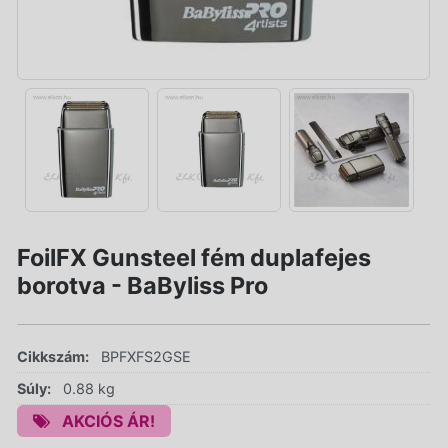
FoilFX Gunsteel fém duplafejes
borotva - BaByliss Pro
Cikkszám:
BPFXFS2GSE
Súly:
0.88 kg
AKCIÓS ÁR!