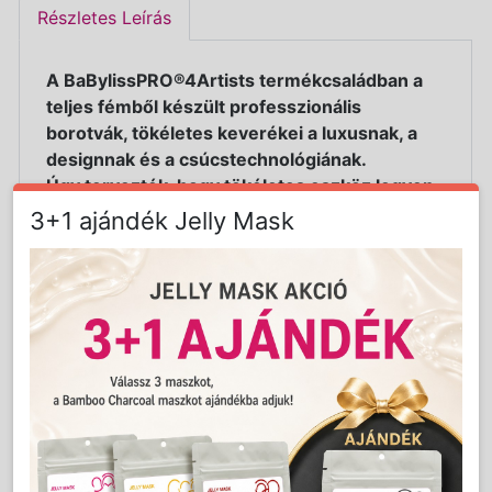
Részletes Leírás
A BaBylissPRO®4Artists termékcsaládban a
teljes fémből készült professzionális
borotvák, tökéletes keverékei a luxusnak, a
designnak és a csúcstechnológiának.
Úgy tervezték, hogy tökéletes eszköz legyen
a borotválkozáshoz, a hajvonal
3+1 ajándék Jelly Mask
letisztázásához.
Tiszta és pontos eredményt nyújtanak.
Rendkívül precíz borotválkozást biztosít,
anélkül, hogy irritálná a bőrt.
Használatuk kényelmes az ergonomikus
kialakításuknak köszönhetően.
Teljes fém borításuk elegáns és ellenálló.
A borotvafej egységek nagyon könnyen