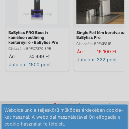
BaByliss PRO Boost+
Single Foil fém borotva ezüs
kaméleon outlining
BaByliss Pro
kontúrnyíró - BaByliss Pro
Cikkszám: BPFXFS1E
Cikkszám: BPFX7870IBPE
Ár:
16 100 Ft
Ár:
74 999 Ft
Jutalom:
322 pont
Jutalom:
1500 pont
KOZMETIKAI KÉSZÜLÉK BÉRLÉS
KEZDŐLAP
Weboldalunk a teljeskörű müködés érdekében cookie-
ELÉRHETŐSÉG
RENDELÉSI FELTÉTELEK
kat használ. A weboldal használatával Ön elfogadja a
cookie-használat feltételeit.
Copyright © 2009-2026 All Rights Reserved.