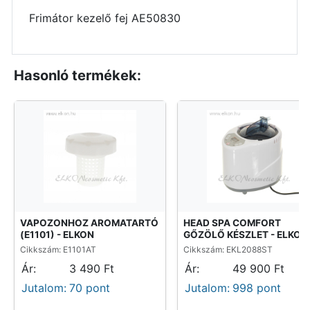
Frimátor kezelő fej AE50830
Hasonló termékek:
VAPOZONHOZ AROMATARTÓ
HEAD SPA COMFORT
(E1101) - ELKON
GŐZÖLŐ KÉSZLET - ELKON
Cikkszám: E1101AT
Cikkszám: EKL2088ST
Ár:
3 490 Ft
Ár:
49 900 Ft
Jutalom:
70 pont
Jutalom:
998 pont