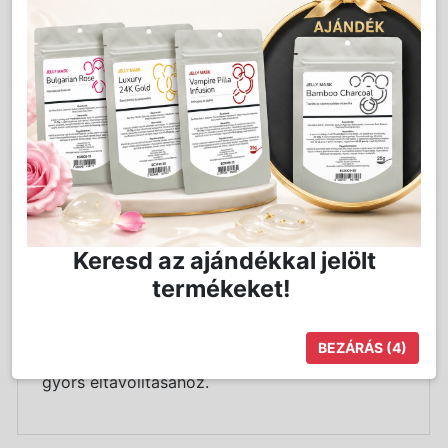
Kedvencnek jelöl
Kosárba
Mennyiség:
db
Keresd az ajándékkal jelölt
Részletes Leírás
termékeket!
Tisztító folyadék a gyantamelegítőkön
BEZÁRÁS
(4)
megtapadó gyantamaradványok egyszerű és
gyors eltávolításához.