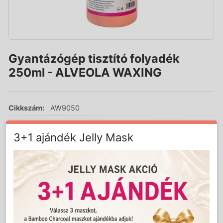
Gyantázógép tisztító folyadék
250ml - ALVEOLA WAXING
Cikkszám:
AW9050
Súly:
0.25 kg
3+1 ajándék Jelly Mask
LAKOSSÁGI ÁR (BRUTTÓ)
2 999 Ft
Jutalom:
60 pont