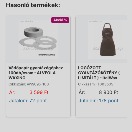
Hasonló termékek:
Akció %
Védőpapír gyantázógéphez
LOGÓZOTT
100db/csom - ALVEOLA
GYANTÁZÓKÖTÉNY (
WAXING
LIMITÁLT ) - ItalWax
Cikkszám: AW9095-100
Cikkszám: IT003505
Ár:
3 599 Ft
Ár:
8 900 Ft
Jutalom:
72 pont
Jutalom:
178 pont