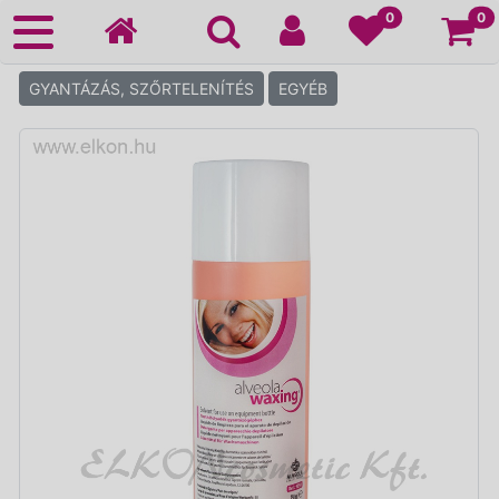
Ko
0
0
GYANTÁZÁS, SZŐRTELENÍTÉS
EGYÉB