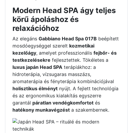
Modern Head SPA ágy teljes
körű ápoláshoz és
relaxációhoz
Az elegáns
Gabbiano Head Spa 017B
beépített
mosdóegységgel szerelt
kozmetikai
kezelőágy
, amelyet professzionális
fejbőr- és
testkezelésekre
fejlesztettek. Tökéletes a
luxus japán Head SPA
terápiákhoz: a
hidroterápia, vízsugaras masszázs,
aromaterápia és fényterápia kombinációjával
holisztikus élményt
nyújt. A fejlett technológia
és az ergonomikus kialakítás egyszerre
garantál
páratlan vendégkomfortot
és
hatékony munkavégzést
a szakembernek.