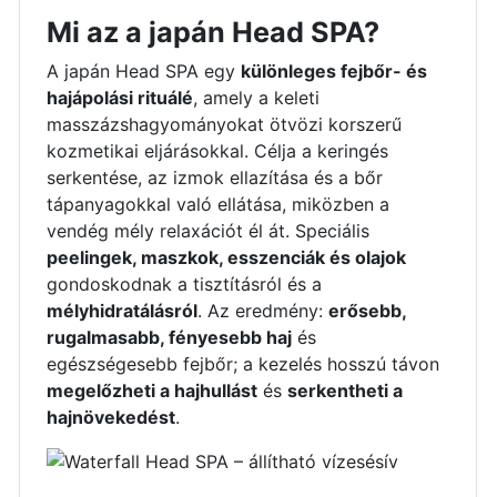
Mi az a japán Head SPA?
A japán Head SPA egy
különleges fejbőr- és
hajápolási rituálé
, amely a keleti
masszázshagyományokat ötvözi korszerű
kozmetikai eljárásokkal. Célja a keringés
serkentése, az izmok ellazítása és a bőr
tápanyagokkal való ellátása, miközben a
vendég mély relaxációt él át. Speciális
peelingek, maszkok, esszenciák és olajok
gondoskodnak a tisztításról és a
mélyhidratálásról
. Az eredmény:
erősebb,
rugalmasabb, fényesebb haj
és
egészségesebb fejbőr; a kezelés hosszú távon
megelőzheti a hajhullást
és
serkentheti a
hajnövekedést
.