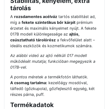
Stabilitás, kényelem, extra
tárolás
A
rozsdamentes acélváz
tartós stabilitást ad,
míg a
fekete szintetikus bőr kárpit
prémium
érzetet és maximális kényelmet nyújt. A fekete
017B modell különlegessége az
ajtós,
csúsztatható tárolórész
a fekvőfelület alatt –
ideális eszközök és kozmetikumok számára.
Az alábbi videó az ajtó nélküli 017 modell
működését mutatja; funkcióban megegyezik a
017B-vel.
A pontos méretek a termékfotón láthatók.
A csomag tartalma:
kezelőágy mosdóval,
tálfedő (gőzkupola), gőzfejlesztő egység, két
részes párna, puff.
Termékadatok