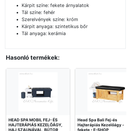
Kárpit színe: fekete árnyalatok
Tál színe: fehér
Szerelvények színe: króm
Kárpit anyaga: szintetikus bőr
Tál anyaga: kerámia
Hasonló termékek:
HEAD SPA MOBIL FEJ- ÉS
Head Spa Bali Fej-és
HAJTERÁPIÁS KEZELŐÁGY,
Hajterápiás Kezelőágy -
HAJ SZAUNÁVAL, BÚTOR
fekete - E-SHOP