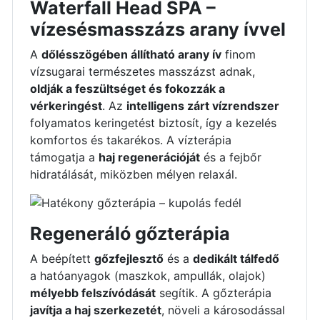
Waterfall Head SPA –
vízesésmasszázs arany ívvel
A
dőlésszögében állítható arany ív
finom
vízsugarai természetes masszázst adnak,
oldják a feszültséget és fokozzák a
vérkeringést
. Az
intelligens zárt vízrendszer
folyamatos keringetést biztosít, így a kezelés
komfortos és takarékos. A vízterápia
támogatja a
haj regenerációját
és a fejbőr
hidratálását, miközben mélyen relaxál.
Regeneráló gőzterápia
A beépített
gőzfejlesztő
és a
dedikált tálfedő
a hatóanyagok (maszkok, ampullák, olajok)
mélyebb felszívódását
segítik. A gőzterápia
javítja a haj szerkezetét
, növeli a károsodással