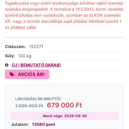
foglalkozása vagy üzleti tevékenysége körében eljáró személy
számára megengedett. A termékre a 151/2003. Korm. rendelet
szerinti jótállás nem vonatkozik, azonban az ELKON cosmetic
Kft. vagy a termék beszállítója saját jótállási feltételei szerint 1
év jótállást vállal.
Cikkszám:
152271
Súly:
100 kg
ÚJ ! BEMUTATÓ DARAB!
AKCIÓS ÁR!
LAKOSSÁGI ÁR (BRUTTÓ)
679 000 Ft
1 099 000 Ft
Akció vége: 2026-08-30
Jutalom:
13580 pont