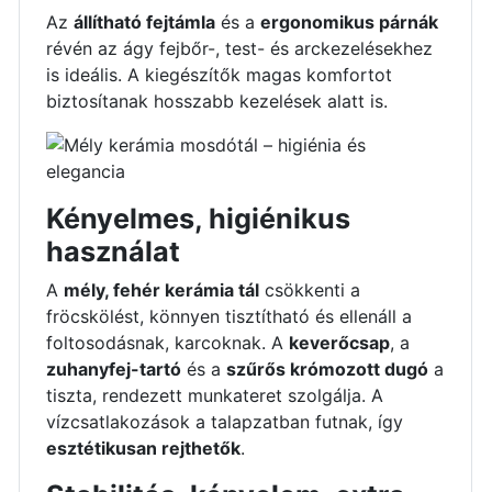
Az
állítható fejtámla
és a
ergonomikus párnák
révén az ágy fejbőr-, test- és arckezelésekhez
is ideális. A kiegészítők magas komfortot
biztosítanak hosszabb kezelések alatt is.
Kényelmes, higiénikus
használat
A
mély, fehér kerámia tál
csökkenti a
fröcskölést, könnyen tisztítható és ellenáll a
foltosodásnak, karcoknak. A
keverőcsap
, a
zuhanyfej-tartó
és a
szűrős krómozott dugó
a
tiszta, rendezett munkateret szolgálja. A
vízcsatlakozások a talapzatban futnak, így
esztétikusan rejthetők
.