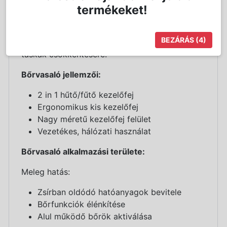
„hatóanyag csapda” effektusnak köszönhetően
termékeket!
a bőrben maradnak és ott tartósan fejthetik ki
hatásukat. A hideg ideális továbbá a gyulladt
BEZÁRÁS
(4)
bőrök megnyugtatására, a szem alatti ödémás
táskák csökkentésére.
Bőrvasaló jellemzői:
2 in 1 hűtő/fűtő kezelőfej
Ergonomikus kis kezelőfej
Nagy méretű kezelőfej felület
Vezetékes, hálózati használat
Bőrvasaló alkalmazási területe:
Meleg hatás:
Zsírban oldódó hatóanyagok bevitele
Bőrfunkciók élénkítése
Alul működő bőrök aktiválása