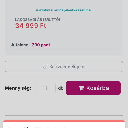
A szakmai árhoz jelentkezzen be!
LAKOSSÁGI ÁR (BRUTTÓ)
34 999 Ft
Jutalom:
700 pont
Kedvencnek jelöl
Kosárba
Mennyiség:
db