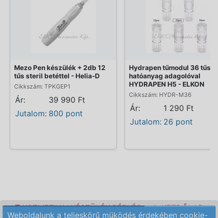
Mezo Pen készülék + 2db 12
Hydrapen tűmodul 36 tűs
tűs steril betéttel - Helia-D
hatóanyag adagolóval
HYDRAPEN H5 - ELKON
Cikkszám: TPKGEP1
Cikkszám: HYDR-M36
Ár:
39 990 Ft
Ár:
1 290 Ft
Jutalom:
800 pont
Jutalom:
26 pont
KOZMETIKAI KÉSZÜLÉK BÉRLÉS
KEZDŐLAP
Weboldalunk a teljeskörű müködés érdekében cookie-