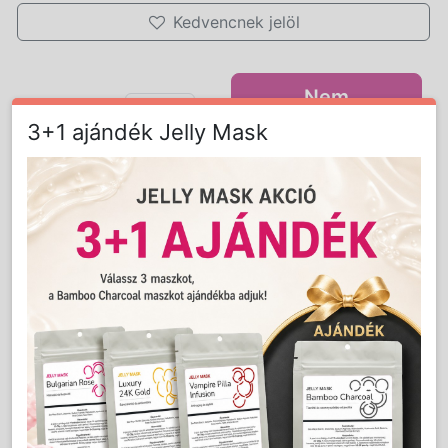
Kedvencnek jelöl
Nem
Mennyiség:
db
vásárolható!
3+1 ajándék Jelly Mask
Részletes Leírás
Ichtyolos Biogél 250 ml
Zsíros, vízhiányos bőr esetén az arc fénytelen, felülete
kiszárad, gyakran hámlik és feszül. Ez a hatóanyagokban
rendkívül gazdag gél már néhány kezelés alkalmával kifejti
faggyúmirigy-normalizáló hatását. Sebgyógyító,
gyulladáscsökkentő és fertőtlenítő hatással is