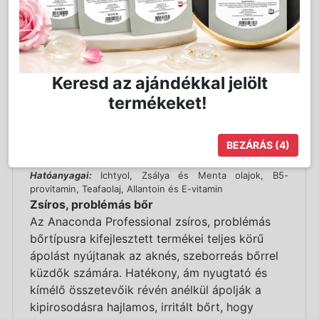
rendelkezik, enyhíti a bőrpírt és gyorsítja a sebek
hegesedését. Iontoforézissel vagy ultrahanggal vihetjük
be a bőr mélyebb rétegeibe, de hűsítő, nyugtató
pakolásként is alkalmazhatjuk. Seborrhoeás, aknés
bőrökre, túlzott faggyúmirigy-termelődéses, száraz
Keresd az ajándékkal jelölt
bőrtípusokra ajánlott.
A gél normalizálja a túlzott faggyúelválasztás miatt zsíros,
termékeket!
aknés bőrt, enyhíti a bőrpírt és gyorsítja a sebek
hegesedését. Elsősorban elektrokozmetikai
kezelésekhez ajánljuk, de bőrnyugtató pakolásként is
BEZÁRÁS
(4)
alkalmazható köszönhetően növényi hatóanyagokban
való gazdagságának.
Hatóanyagai:
Ichtyol, Zsálya és Menta olajok, B5-
provitamin, Teafaolaj, Allantoin és E-vitamin
Zsíros, problémás bőr
Az Anaconda Professional zsíros, problémás
bőrtípusra kifejlesztett termékei teljes körű
ápolást nyújtanak az aknés, szeborreás bőrrel
küzdők számára. Hatékony, ám nyugtató és
kímélő összetevőik révén anélkül ápolják a
kipirosodásra hajlamos, irritált bőrt, hogy