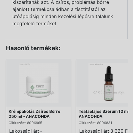
kiszárítanák azt. A zsíros, problémás bőrre
ajánlott termékcsaládban a tisztítástól az
utóápolásig minden kezelési lépésre találunk
megfelelő terméket.
Hasonló termékek:
Krémpakolás Zsíros Bőrre
Teafaolajos Szérum 10 ml -
250 ml - ANACONDA
ANACONDA
Cikkszám: 8006965
Cikkszám: 8006831
Lakossági ár:
-
Lakossági ár:
3 320 Ft