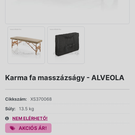
Karma fa masszázságy - ALVEOLA
Cikkszám:
XS370068
Súly:
13.5 kg
NEM ELÉRHETŐ!
AKCIÓS ÁR!