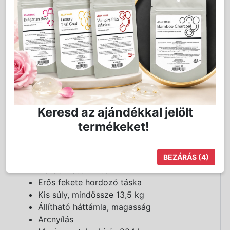
Részletes Leírás
Karma fa masszázságy, összecsukható,
hordozható kivitelben, strapabíró fekete
hordozó táskával. Az ágy kis súlya, nagy
teherbírása alkalmassá teszi a vendég
otthonában történő masszázsra. Állítható
Keresd az ajándékkal jelölt
háttámlával, teleszkópos lábakkal, és
termékeket!
arcnyílással rendelkezik.
Termékjellemzők:
BEZÁRÁS
(3)
Hordozható kivitel
Erős fekete hordozó táska
Kis súly, mindössze 13,5 kg
Állítható háttámla, magasság
Arcnyílás