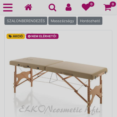
Ko
0
0
SZALONBERENDEZÉS
Masszázságy
Hordozható
AKCIÓ
NEM ELÉRHETŐ!