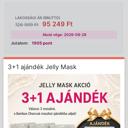
LAKOSSÁGI ÁR (BRUTTÓ)
95 249 Ft
126 999 Ft
Akció vége: 2026-08-28
Jutalom:
1905 pont
Kedvencnek jelöl
3+1 ajándék Jelly Mask
Nem
Mennyiség:
db
vásárolható!