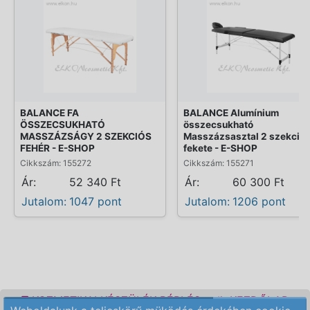
BALANCE FA
BALANCE Alumínium
ÖSSZECSUKHATÓ
összecsukható
MASSZÁZSÁGY 2 SZEKCIÓS
Masszázsasztal 2 szekciós
FEHÉR - E-SHOP
fekete - E-SHOP
Cikkszám: 155272
Cikkszám: 155271
Ár:
52 340 Ft
Ár:
60 300 Ft
Jutalom:
1047 pont
Jutalom:
1206 pont
KOZMETIKAI KÉSZÜLÉK BÉRLÉS
KEZDŐLAP