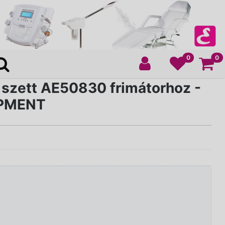
Ko
0
0
 szett AE50830 frimátorhoz -
IPMENT