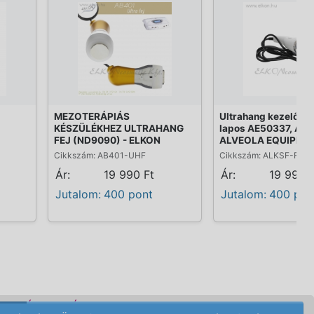
MEZOTERÁPIÁS
Ultrahang kezelőfej
KÉSZÜLÉKHEZ ULTRAHANG
lapos AE50337, AE5
FEJ (ND9090) - ELKON
ALVEOLA EQUIPME
Cikkszám: AB401-UHF
Cikkszám: ALKSF-F80
Ár:
19 990 Ft
Ár:
19 999 F
Jutalom:
400 pont
Jutalom:
400 pon
DELÉSI FELTÉTELEK