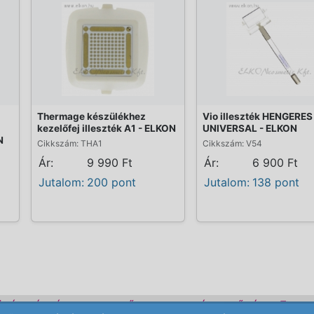
Thermage készülékhez
Vio illeszték HENGERES
kezelőfej illeszték A1 - ELKON
UNIVERSAL - ELKON
N
Cikkszám: THA1
Cikkszám: V54
Ár:
9 990 Ft
Ár:
6 900 Ft
Jutalom:
200 pont
Jutalom:
138 pont
ÜLÉK BÉRLÉS
KEZDŐLAP
ELÉRHETŐSÉG
REN