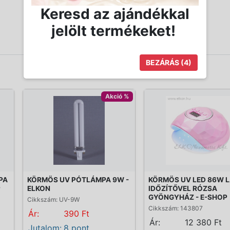
Keresd az ajándékkal
jelölt termékeket!
BEZÁRÁS
(4)
Akció %
PA
KÖRMÖS UV PÓTLÁMPA 9W -
KÖRMÖS UV LED 86W 
P
ELKON
IDŐZÍTŐVEL RÓZSA
GYÖNGYHÁZ - E-SHOP
Cikkszám: UV-9W
Cikkszám: 143807
Ár:
390 Ft
Ár:
12 380 Ft
Jutalom:
8 pont