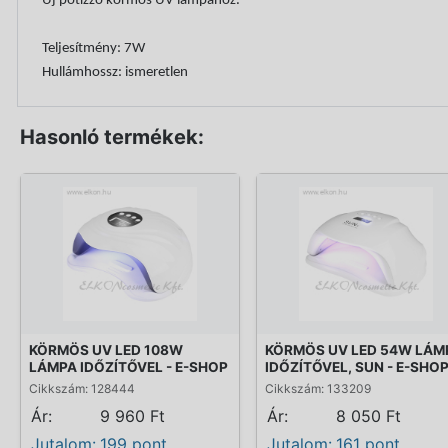
Új pótizzó körmös UV lámpához.
Teljesítmény: 7W
Hullámhossz: ismeretlen
Hasonló termékek:
KÖRMÖS UV LED 108W
KÖRMÖS UV LED 54W LÁM
LÁMPA IDŐZÍTŐVEL - E-SHOP
IDŐZÍTŐVEL, SUN - E-SHO
Cikkszám: 128444
Cikkszám: 133209
Ár:
9 960 Ft
Ár:
8 050 Ft
Jutalom:
199 pont
Jutalom:
161 pont