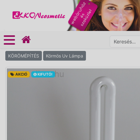
KÖRÖMÉPÍTÉS
Körmös Uv Lámpa
AKCIÓ
KIFUTÓ!