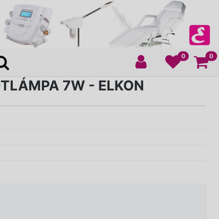
Ko
0
0
TLÁMPA 7W - ELKON