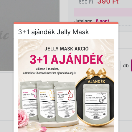
390 Ft
690 Ft
Jutalom:
8 pont
3+1 ajándék Jelly Mask
Mennyiség:
db