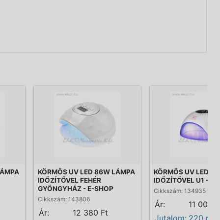
LÁMPA
KÖRMÖS UV LED 86W LÁMPA
KÖRMÖS UV LED 8
IDŐZÍTŐVEL FEHÉR
IDŐZÍTŐVEL U1 - E
GYÖNGYHÁZ - E-SHOP
Cikkszám: 134935
Cikkszám: 143806
Ár:
11 000 F
Ár:
12 380 Ft
Jutalom:
220 pon