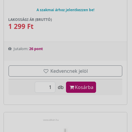
A szakmai árhoz jelentkezzen be!
LAKOSSÁGI ÁR (BRUTTÓ)
1 299 Ft
Jutalom:
26 pont
Kedvencnek jelöl
db
Kosárba