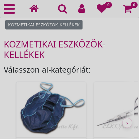
Ko
0
0
KOZMETIKAI ESZKÖZÖK-KELLÉKEK
KOZMETIKAI ESZKÖZÖK-
KELLÉKEK
Válasszon al-kategóriát:
›