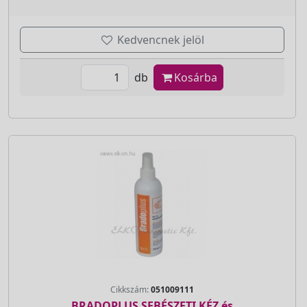
Kedvencnek jelöl
db
Kosárba
Cikkszám:
051009111
BRADOPLUS SEBÉSZETI KÉZ és