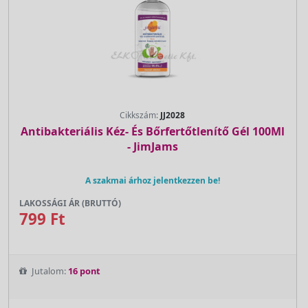
Cikkszám:
JJ2028
Antibakteriális Kéz- És Bőrfertőtlenítő Gél 100Ml
- JimJams
A szakmai árhoz jelentkezzen be!
LAKOSSÁGI ÁR (BRUTTÓ)
799 Ft
Jutalom:
16 pont