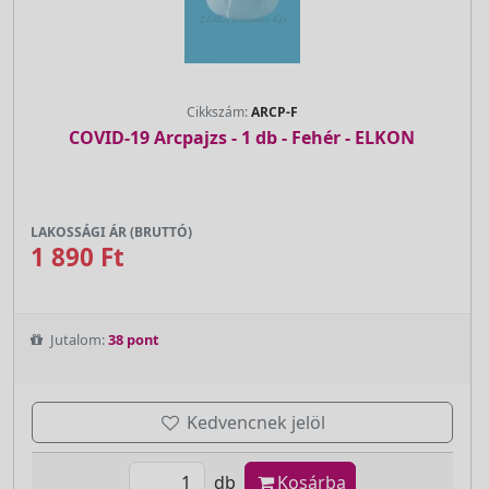
Cikkszám:
ARCP-F
COVID-19 Arcpajzs - 1 db - Fehér - ELKON
LAKOSSÁGI ÁR (BRUTTÓ)
1 890 Ft
Jutalom:
38 pont
Kedvencnek jelöl
db
Kosárba