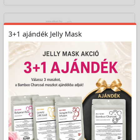
Cikkszám:
SO23015
Basic Antibakteriális kéz- és bőrfertőtlenítő
spray 250ml - Solanie
LAKOSSÁGI ÁR (BRUTTÓ)
1 199 Ft