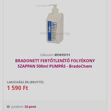
Cikkszám:
051015111
BRADONETT FERTŐTLENÍTŐ FOLYÉKONY
SZAPPAN 500ml PUMPÁS - BradoChem
LAKOSSÁGI ÁR (BRUTTÓ)
1 590 Ft
Jutalom:
32 pont