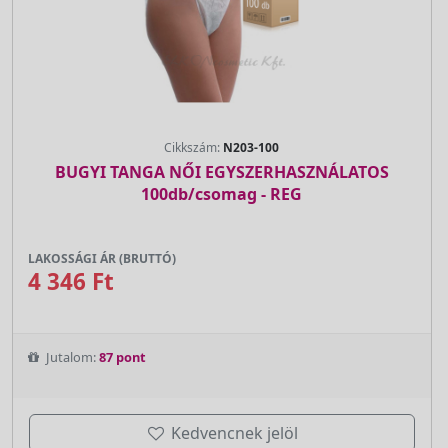
Cikkszám:
N203-100
BUGYI TANGA NŐI EGYSZERHASZNÁLATOS
100db/csomag - REG
LAKOSSÁGI ÁR (BRUTTÓ)
4 346 Ft
Jutalom:
87 pont
Kedvencnek jelöl