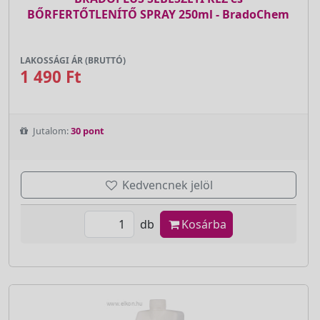
BŐRFERTŐTLENÍTŐ SPRAY 250ml - BradoChem
LAKOSSÁGI ÁR (BRUTTÓ)
1 490 Ft
Jutalom:
30 pont
Kedvencnek jelöl
db
Kosárba