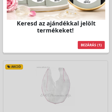
Jutalom:
24 pont
Kedvencnek jelöl
db
Kosárba
AKCIÓ