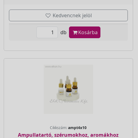
Kedvencnek jelöl
db
Kosárba
Cikkszám:
ampt4x10
Ampullatartó, szérumokhoz, aromákhoz