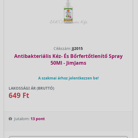
Cikkszám:
JJ2015
Antibakteriális Kéz- És Bőrfertőtlenítő Spray
50Ml - JimJams
A szakmai árhoz jelentkezzen be!
LAKOSSÁGI ÁR (BRUTTÓ)
649 Ft
Jutalom:
13 pont