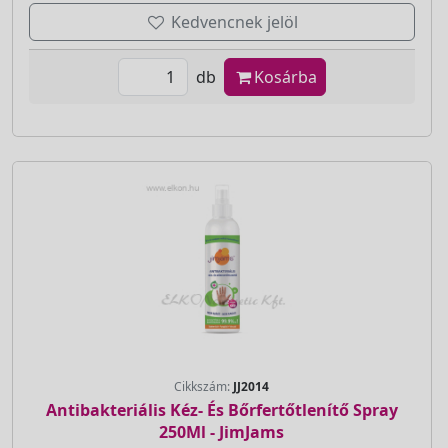
Kedvencnek jelöl
db
Kosárba
Cikkszám:
JJ2014
Antibakteriális Kéz- És Bőrfertőtlenítő Spray
250Ml - JimJams