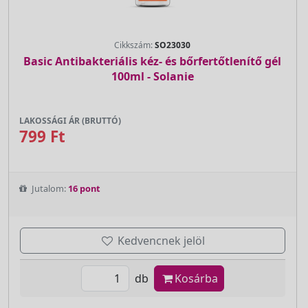
Cikkszám:
SO23030
Basic Antibakteriális kéz- és bőrfertőtlenítő gél
100ml - Solanie
LAKOSSÁGI ÁR (BRUTTÓ)
799 Ft
Jutalom:
16 pont
Kedvencnek jelöl
db
Kosárba