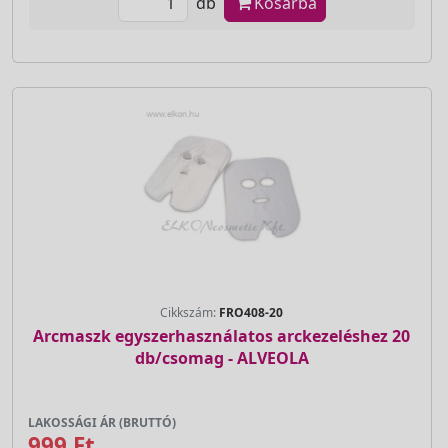
db
Kosárba
Cikkszám:
FRO408-20
Arcmaszk egyszerhasználatos arckezeléshez 20
db/csomag - ALVEOLA
LAKOSSÁGI ÁR (BRUTTÓ)
999 Ft