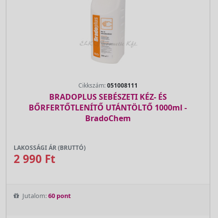
Cikkszám:
051008111
BRADOPLUS SEBÉSZETI KÉZ- ÉS
BŐRFERTŐTLENÍTŐ UTÁNTÖLTŐ 1000ml -
BradoChem
LAKOSSÁGI ÁR (BRUTTÓ)
2 990 Ft
Jutalom:
60 pont