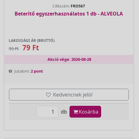
Cikkszám:
FRO567
Beterítő egyszerhasználatos 1 db - ALVEOLA
LAKOSSÁGI ÁR (BRUTTÓ)
79 Ft
99 Ft
Akció vége: 2026-08-28
Jutalom:
2 pont
Kedvencnek jelöl
db
Kosárba