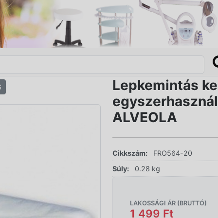
Lepkemintás k
S
egyszerhasznál
ALVEOLA
Cikkszám:
FRO564-20
Súly:
0.28 kg
LAKOSSÁGI ÁR (BRUTTÓ)
1 499 Ft