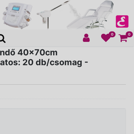
Ko
0
0
endő 40x70cm
atos: 20 db/csomag -