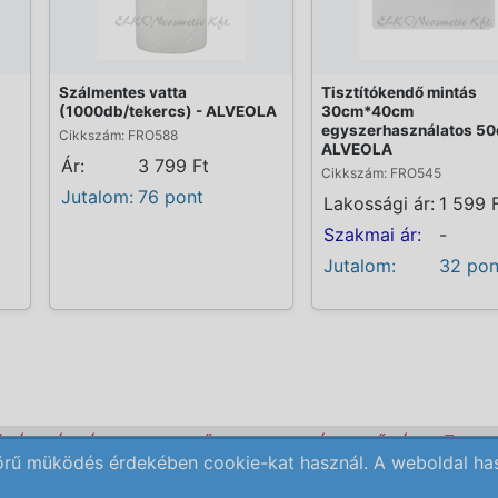
Szálmentes vatta
Tisztítókendő mintás
(1000db/tekercs) - ALVEOLA
30cm*40cm
egyszerhasználatos 50
Cikkszám: FRO588
ALVEOLA
Ár:
3 799 Ft
Cikkszám: FRO545
Jutalom:
76 pont
Lakossági ár:
1 599 
Szakmai ár:
-
Jutalom:
32 pon
ÜLÉK BÉRLÉS
KEZDŐLAP
ELÉRHETŐSÉG
REN
örű müködés érdekében cookie-kat használ. A weboldal haszn
Copyright © 2009-2026 All Rights Reserved.