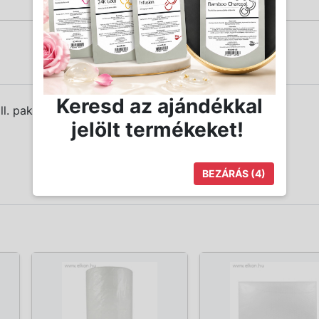
Keresd az ajándékkal
ll. pakolás lemosásához.
jelölt termékeket!
BEZÁRÁS
(3)