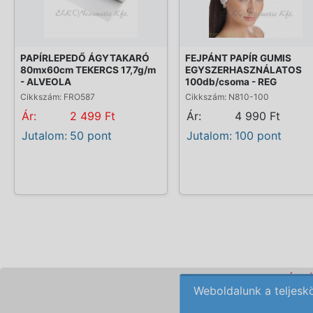
PAPÍRLEPEDŐ ÁGYTAKARÓ
FEJPÁNT PAPÍR GUMIS
80mx60cm TEKERCS 17,7g/m
EGYSZERHASZNÁLATOS
- ALVEOLA
100db/csoma - REG
Cikkszám: FRO587
Cikkszám: N810-100
Ár:
2 499 Ft
Ár:
4 990 Ft
Jutalom:
50 pont
Jutalom:
100 pont
KOZMETIKAI KÉSZ
Weboldalunk a teljesk