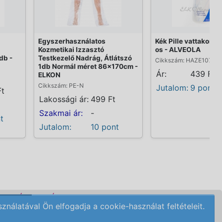
Egyszerhasználatos
Kék Pille vattakoro
Kozmetikai Izzasztó
os - ALVEOLA
db -
Testkezelő Nadrág, Átlátszó
Cikkszám: HAZE1074
1db Normál méret 86x170cm -
Ár:
439 Ft
ELKON
Cikkszám: PE-N
Jutalom:
9 pont
Ft
Lakossági ár:
499 Ft
Szakmai ár:
-
t
Jutalom:
10 pont
DELÉSI FELTÉTELEK
álatával Ön elfogadja a cookie-használat feltételeit.