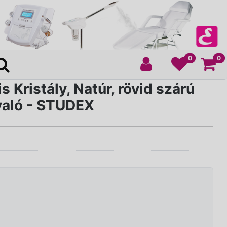
Ko
0
0
s Kristály, Natúr, rövid szárú
való - STUDEX