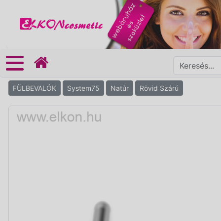
FÜLBEVALÓK
System75
Natúr
Rövid Szárú