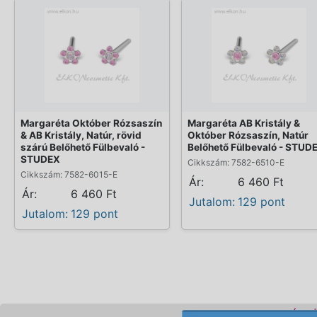
Margaréta Október Rózsaszín
Margaréta AB Kristály &
& AB Kristály, Natúr, rövid
Október Rózsaszín, Natúr
szárú Belőhető Fülbevaló -
Belőhető Fülbevaló - STUD
STUDEX
Cikkszám: 7582-6510-E
Cikkszám: 7582-6015-E
Ár:
6 460 Ft
Ár:
6 460 Ft
Jutalom:
129 pont
Jutalom:
129 pont
KOZMETIKAI KÉSZ