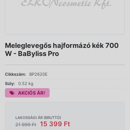
Meleglevegős hajformázó kék 700
W - BaByliss Pro
Cikkszám:
BP2620E
Súly:
0.52 kg
AKCIÓS ÁR!
LAKOSSÁGI ÁR (BRUTTÓ)
15 399 Ft
21 999 Ft