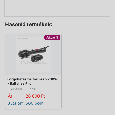
Hasonló termékek:
Akció %
Forgókefés hajformázó 700W
- BaByliss Pro
Cikkszám: BP2770E
Ár:
28 000 Ft
Jutalom:
560 pont