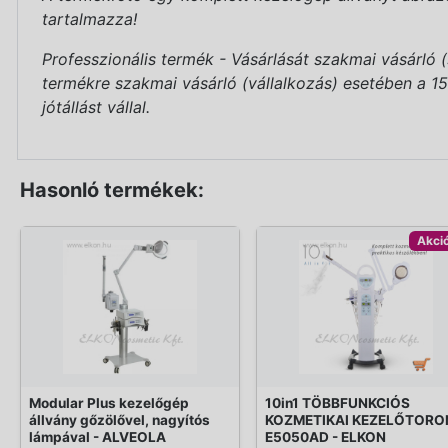
tartalmazza!
Professzionális termék - Vásárlását szakmai vásárló 
termékre szakmai vásárló (vállalkozás) esetében a 151/
jótállást vállal.
Hasonló termékek:
Akci
Modular Plus kezelőgép
10in1 TÖBBFUNKCIÓS
állvány gőzölővel, nagyítós
KOZMETIKAI KEZELŐTORO
lámpával - ALVEOLA
E5050AD - ELKON