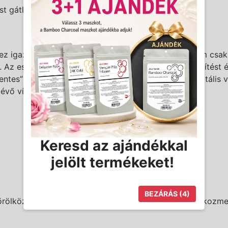
st gátló védőfedél
z igazított digitális gőzölőt is tartalmaz, mellyel nem csa
. Az eszköz beépített termosztátja gyors vízfelmelegítést 
tes” gőzpárával kezelhetjük vendégeink bőrét. Digitális v
évő víz kifogyásáról is.
Keresd az ajándékkal
jelölt termékeket!
BEZÁRÁS
(3)
örölköző melegítő és fertőtlenítő készülék, mellyel a kozme