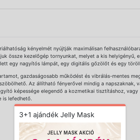
iálhatóság kényelmét nyújtják maximálisan felhasználóbará
atjuk össze kezelőgép tornyunkat, melyet a kis helyigényű
lett egy nagyítós lámpát, egy digitális gőzölőt és egy törö
artamot, gazdaságosabb működést és vibrálás-mentes megvi
szöbölhető. Az állítható fényerővel mindig a napszaknak,
agyító képessége elegendő a kozmetikai tisztításhoz, vagy
e is lefedhető.
3+1 ajándék Jelly Mask