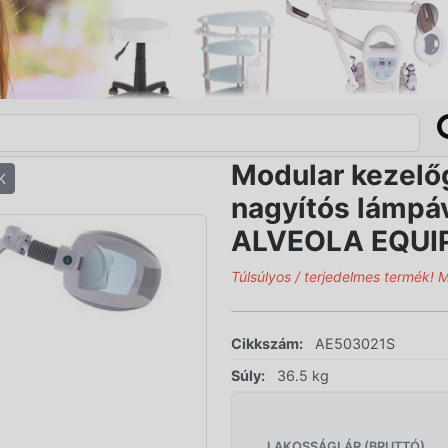
Modular kezelőg
K
nagyítós lámpáv
ALVEOLA EQU
Túlsúlyos / terjedelmes termék! 
Cikkszám:
AE503021S
Súly:
36.5 kg
LAKOSSÁGI ÁR (BRUTTÓ)