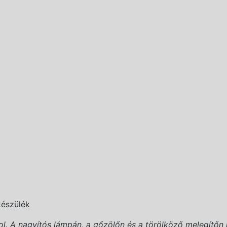
észülék
l. A nagyítós lámpán, a gőzölőn és a törölköző melegítőn 