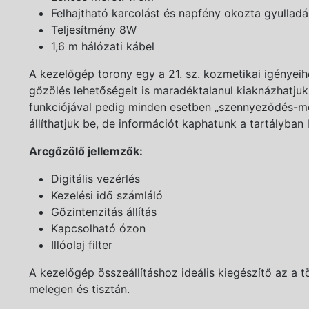
Felhajtható karcolást és napfény okozta gyulladá
Teljesítmény 8W
1,6 m hálózati kábel
A kezelőgép torony egy a 21. sz. kozmetikai igényeihe
gőzölés lehetőségeit is maradéktalanul kiaknázhatjuk
funkciójával pedig minden esetben „szennyeződés-men
állíthatjuk be, de információt kaphatunk a tartályban l
Arcgőzölő jellemzők:
Digitális vezérlés
Kezelési idő számláló
Gőzintenzitás állítás
Kapcsolható ózon
Illóolaj filter
A kezelőgép összeállításhoz ideális kiegészítő az a t
melegen és tisztán.