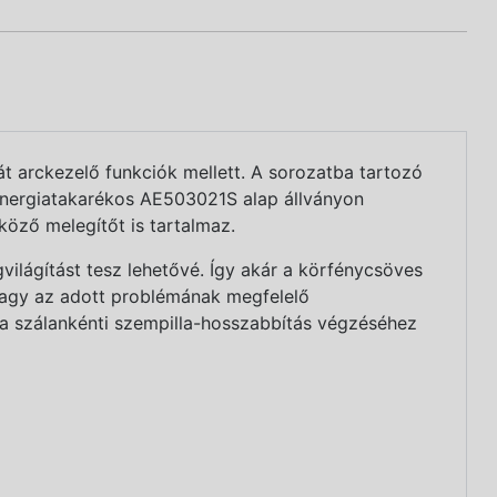
t arckezelő funkciók mellett. A sorozatba tartozó
, energiatakarékos AE503021S alap állványon
lköző melegítőt is tartalmaz.
lágítást tesz lehetővé. Így akár a körfénycsöves
 vagy az adott problémának megfelelő
 a szálankénti szempilla-hosszabbítás végzéséhez