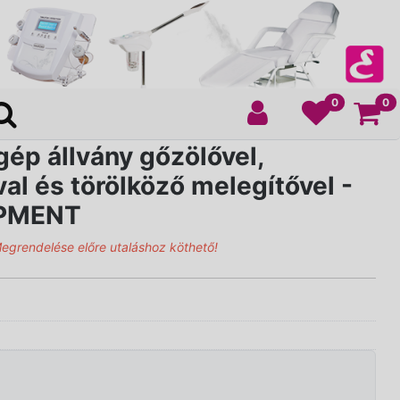
Ko
0
0
ép állvány gőzölővel,
al és törölköző melegítővel -
IPMENT
Megrendelése előre utaláshoz köthető!