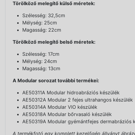
Törölköző melegítő külső méretek:
Szélesség: 32,5cm
Mélység: 25cm
Magasság: 22cm
Törölköző melegítő belső méretek:
Szélesség: 17cm
Mélység: 24cm
Magasság: 13cm
A Modular sorozat további termékei:
AE50311A Modular hidroabráziós készülék
AE50312A Modular 2 fejes ultrahangos készülék
AE50314A Modular VIO készülék
AE50318A Modular bőrvasaló készülék
AE50319A Modular gyémántfejes dermabráziós k
A termékfotó egy komplett kezelőgép állványt ábrázo