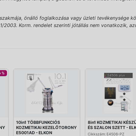
(szakmája, önálló foglalkozása vagy üzleti tevékenysége kö
2003. Korm. rendelet szerinti jótállás nem vonatkozik, azonb
ó %
10in1 TÖBBFUNKCIÓS
8in1 KOZMETIKAI KÉSZ
NY
KOZMETIKAI KEZELŐTORONY
ÉS SZALON SZETT - EL
E5001AD - ELKON
Cikkszám: E4506-PZ