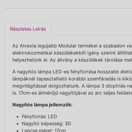
Részletes Leírás
Az Alveola legújabb Modular termékei a szabadon var
elektrokozmetikai készülékekből igény szerint állíth
helyezhetünk el. Az állvány a készülékek tárolása mel
A nagyítós lámpa LED-es fényforrása hosszabb élett
lámpáknál tapasztalható korábbi szemfáradás is kikü
megvilágítással dolgozhatunk. A lámpa 3 dioptriás n
is. 17cm-es átmérőjű nagyítójával az arc teljes felület
Nagyítós lámpa jellemzők:
Fényforrás: LED
Nagyító képesség: 3D
Lencse méret: 17cm