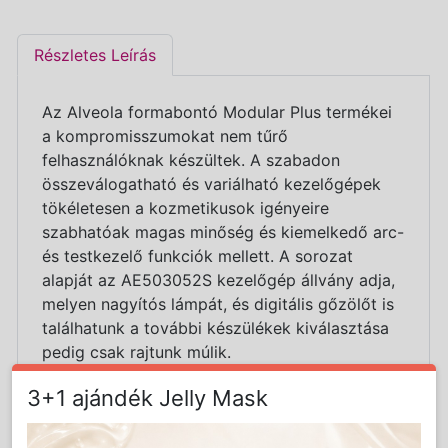
Részletes Leírás
Az Alveola formabontó Modular Plus termékei
a kompromisszumokat nem tűrő
felhasználóknak készültek. A szabadon
összeválogatható és variálható kezelőgépek
tökéletesen a kozmetikusok igényeire
szabhatóak magas minőség és kiemelkedő arc-
és testkezelő funkciók mellett. A sorozat
alapját az AE503052S kezelőgép állvány adja,
melyen nagyítós lámpát, és digitális gőzölőt is
találhatunk a további készülékek kiválasztása
pedig csak rajtunk múlik.
A Modular Plus AE50332 készüléke 4 népszerű
3+1 ajándék Jelly Mask
funkcióval bármely szalon sikerének a
megalapozásához ideális. Az eszköz két