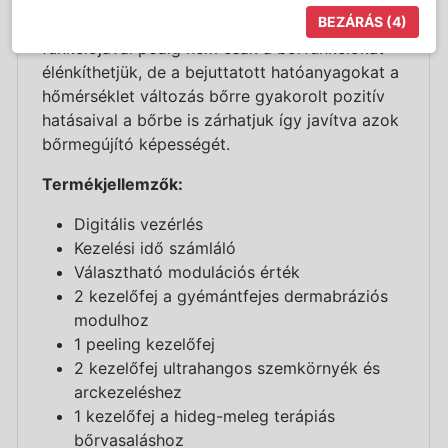
BEZÁRÁS
(3)
is. A készülék hideg meleg terápiás
funkciójával pedig nem csak a bőrfunkciókat
élénkíthetjük, de a bejuttatott hatóanyagokat a
hőmérséklet változás bőrre gyakorolt pozitív
hatásaival a bőrbe is zárhatjuk így javítva azok
bőrmegújító képességét.
Termékjellemzők:
Digitális vezérlés
Kezelési idő számláló
Választható modulációs érték
2 kezelőfej a gyémántfejes dermabráziós
modulhoz
1 peeling kezelőfej
2 kezelőfej ultrahangos szemkörnyék és
arckezeléshez
1 kezelőfej a hideg-meleg terápiás
bőrvasaláshoz