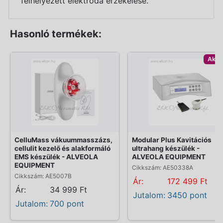
felhelyezett elektróda érzékelése.
Hasonló termékek:
Akci
CelluMass vákuummasszázs,
Modular Plus Kavitációs
cellulit kezelő és alakformáló
ultrahang készülék -
EMS készülék - ALVEOLA
ALVEOLA EQUIPMENT
EQUIPMENT
Cikkszám: AE50338A
Cikkszám: AE5007B
Ár:
172 499 Ft
Ár:
34 999 Ft
Jutalom:
3450 pont
Jutalom:
700 pont