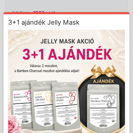
Jutalom:
3980 pont
3+1 ajándék Jelly Mask
Kedvencnek jelöl
Kosárba
Mennyiség:
db
Részletes Leírás
Dokumentumok
MAGYAR FEJLESZTÉS ÉS MAGYAR
GYÁRTMÁNY!