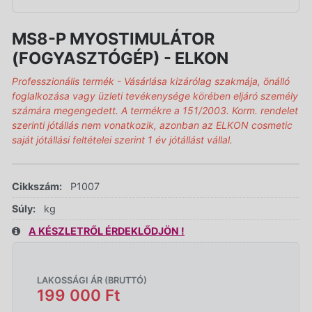
MS8-P MYOSTIMULÁTOR
(FOGYASZTÓGÉP) - ELKON
Professzionális termék - Vásárlása kizárólag szakmája, önálló
foglalkozása vagy üzleti tevékenysége körében eljáró személy
számára megengedett. A termékre a 151/2003. Korm. rendelet
szerinti jótállás nem vonatkozik, azonban az ELKON cosmetic
saját jótállási feltételei szerint 1 év jótállást vállal.
Cikkszám:
P1007
Súly:
kg
A KÉSZLETRŐL ÉRDEKLŐDJÖN !
LAKOSSÁGI ÁR (BRUTTÓ)
199 000 Ft