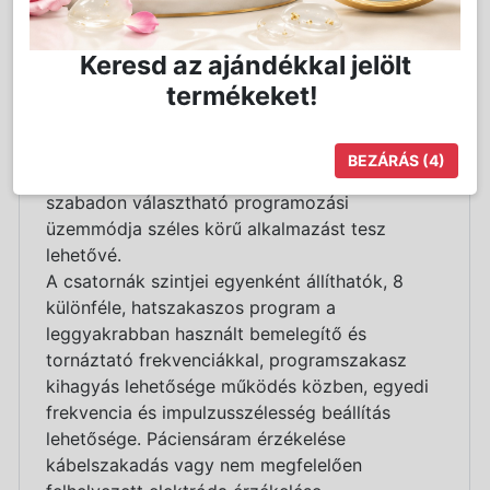
Fogyasztó készülék.
Keresd az ajándékkal jelölt
8 csatornás, páciensérzékelővel ellátott,
termékeket!
mikroprocesszoros ingeráramú fogyasztógép.
A készülékkel aktív torna segítségével nehezen
elérhető izmokat, izomcsoportokat
BEZÁRÁS
(3)
tornáztathatunk. Nyolc gyári programja és
szabadon választható programozási
üzemmódja széles körű alkalmazást tesz
lehetővé.
A csatornák szintjei egyenként állíthatók, 8
különféle, hatszakaszos program a
leggyakrabban használt bemelegítő és
tornáztató frekvenciákkal, programszakasz
kihagyás lehetősége működés közben, egyedi
frekvencia és impulzusszélesség beállítás
lehetősége. Páciensáram érzékelése
kábelszakadás vagy nem megfelelően