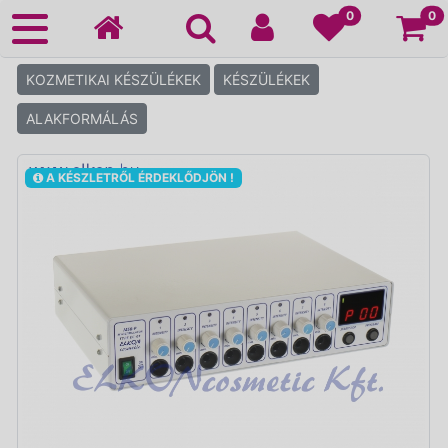
Ko
0
0
KOZMETIKAI KÉSZÜLÉKEK
KÉSZÜLÉKEK
ALAKFORMÁLÁS
A KÉSZLETRŐL ÉRDEKLŐDJÖN !