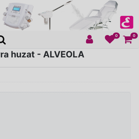
Ko
0
0
ra huzat - ALVEOLA