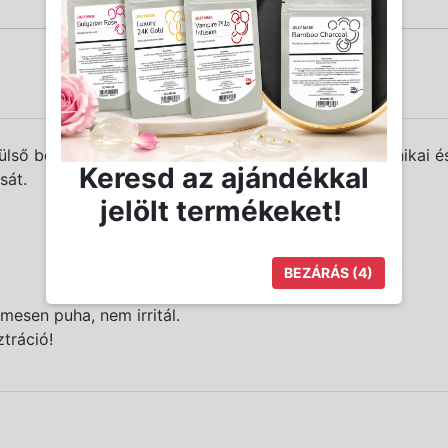
ülső borítását a különféle használatból eredő mechanikai é
Keresd az ajándékkal
sát.
jelölt termékeket!
BEZÁRÁS
(3)
mesen puha, nem irritál.
ztráció!