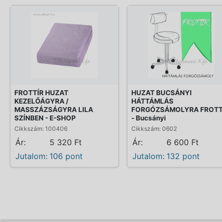
FROTTÍR HUZAT
HUZAT BUCSÁNYI
KEZELŐÁGYRA /
HÁTTÁMLÁS
MASSZÁZSÁGYRA LILA
FORGÓZSÁMOLYRA FROTT
SZÍNBEN - E-SHOP
- Bucsányi
Cikkszám: 100406
Cikkszám: 0602
Ár:
5 320 Ft
Ár:
6 600 Ft
Jutalom:
106 pont
Jutalom:
132 pont