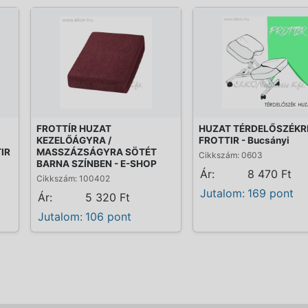
FROTTÍR HUZAT
HUZAT TÉRDELŐSZÉKRE
KEZELŐÁGYRA /
FROTTIR - Bucsányi
IR
MASSZÁZSÁGYRA SÖTÉT
Cikkszám: 0603
BARNA SZÍNBEN - E-SHOP
Ár:
8 470 Ft
Cikkszám: 100402
Jutalom:
169 pont
Ár:
5 320 Ft
Jutalom:
106 pont