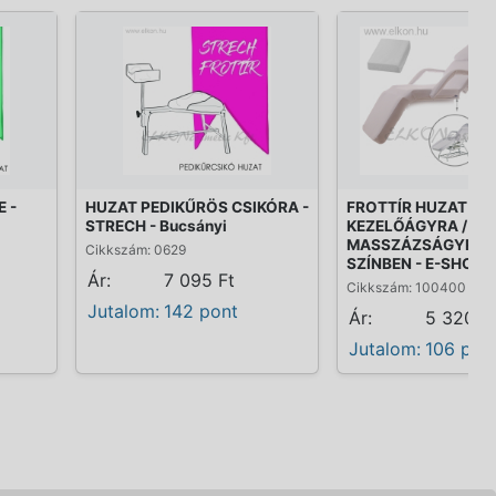
 -
HUZAT PEDIKŰRÖS CSIKÓRA -
FROTTÍR HUZAT IM
STRECH - Bucsányi
KEZELŐÁGYRA /
MASSZÁZSÁGYRA 
Cikkszám: 0629
SZÍNBEN - E-SHOP
Ár:
7 095 Ft
Cikkszám: 100400
Jutalom:
142 pont
Ár:
5 320 F
Jutalom:
106 pon