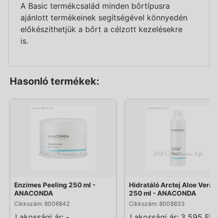
A Basic termékcsalád minden bőrtípusra
ajánlott termékeinek segítségével könnyedén
előkészíthetjük a bőrt a célzott kezelésekre
is.
Hasonló termékek:
Enzimes Peeling 250 ml -
Hidratáló Arctej Aloe Veráv
ANACONDA
250 ml - ANACONDA
Cikkszám: 8006842
Cikkszám: 8008833
Lakossági ár:
-
Lakossági ár:
3 595 Ft