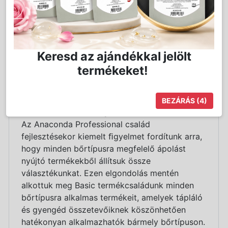
hogy a bőr elegendő oxigénhez jusson, és a
sejtmegújulási folyamatok során képződő új sejtek
egészségesek legyenek. A termék szalicilsav tartalma
elősegíti az epidermisz hámlását, így a faggyúmirigyek
nem tömődnek el, és az új bőrréteg gyorsabban
keletkezik. Alkalmazható bármely bőrtípus mechanikai
Keresd az ajándékkal jelölt
radírozására. Használatakor ajánlatos a bőrfelszínt Zöld
termékeket!
Teás 3in1 Tonikkal benedvesíteni.
Hatóanyagai:
Makro-és mikrokristályos szemcsék,
legömbölyített golyócskák műanyagból és megkövült
BEZÁRÁS
(4)
csigaház őrleményből, Szalicilsav
BASIC - Normál bőrtípus
Az Anaconda Professional család
fejlesztésekor kiemelt ﬁgyelmet fordítunk arra,
hogy minden bőrtípusra megfelelő ápolást
nyújtó termékekből állítsuk össze
választékunkat. Ezen elgondolás mentén
alkottuk meg Basic termékcsaládunk minden
bőrtípusra alkalmas termékeit, amelyek tápláló
és gyengéd összetevőiknek köszönhetően
hatékonyan alkalmazhatók bármely bőrtípuson.