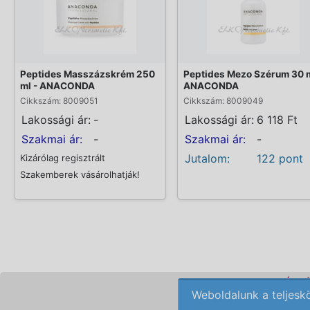
Peptides Masszázskrém 250
Peptides Mezo Szérum 30 m
ml - ANACONDA
ANACONDA
Cikkszám: 8009051
Cikkszám: 8009049
Lakossági ár:
-
Lakossági ár:
6 118 Ft
Szakmai ár:
-
Szakmai ár:
-
Jutalom:
122 pont
Kizárólag regisztrált
Szakemberek vásárolhatják!
KOZMETIKAI KÉSZ
Weboldalunk a teljesk