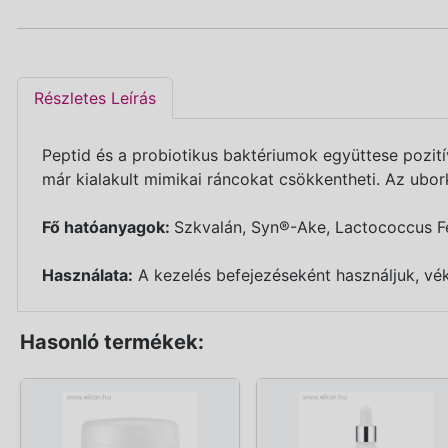
Részletes Leírás
Peptid és a probiotikus baktériumok együttese pozití
már kialakult mimikai ráncokat csökkentheti. Az ubork
Fő hatóanyagok:
Szkvalán, Syn®-Ake, Lactococcus F
Használata:
A kezelés befejezéseként használjuk, vék
Hasonló termékek: