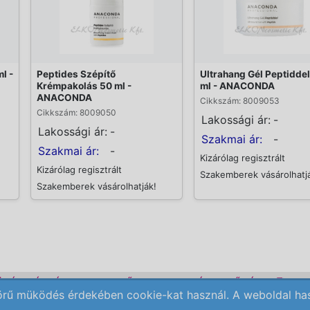
l -
Peptides Szépítő
Ultrahang Gél Peptidde
Krémpakolás 50 ml -
ml - ANACONDA
ANACONDA
Cikkszám: 8009053
Cikkszám: 8009050
Lakossági ár:
-
Lakossági ár:
-
Szakmai ár:
-
Szakmai ár:
-
Kizárólag regisztrált
Kizárólag regisztrált
Szakemberek vásárolhatj
Szakemberek vásárolhatják!
ÜLÉK BÉRLÉS
KEZDŐLAP
ELÉRHETŐSÉG
REN
örű müködés érdekében cookie-kat használ. A weboldal haszn