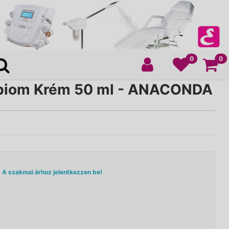
Ko
0
0
obiom Krém 50 ml - ANACONDA
A szakmai árhoz jelentkezzen be!