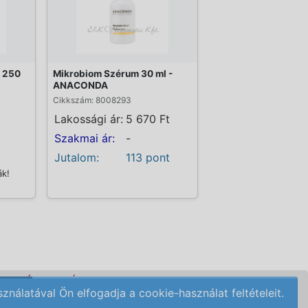
l 250
Mikrobiom Szérum 30 ml -
ANACONDA
Cikkszám: 8008293
Lakossági ár:
5 670 Ft
Szakmai ár:
-
Jutalom:
113 pont
ák!
DELÉSI FELTÉTELEK
álatával Ön elfogadja a cookie-használat feltételeit.