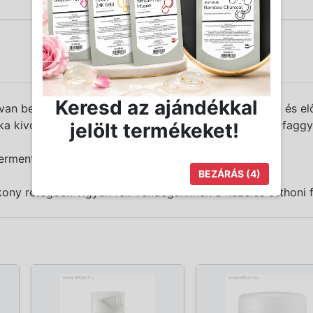
Keresd az ajándékkal
van befolyásolja a bőr külső rétegének a megújulását és el
a kivonat növeli a bőr hidratáltságát, szabályozza a faggyú
jelölt termékeket!
erment Lysate, Hyaluronsav, Uborkakivonat.
BEZÁRÁS
(4)
ony rétegben vigyük fel. Vendégünknek a kezelés otthoni f