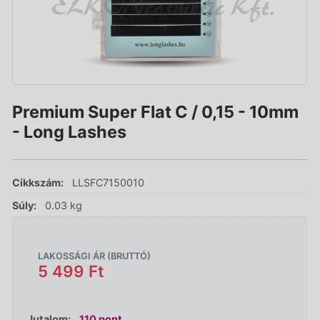
Premium Super Flat C / 0,15 - 10mm
- Long Lashes
Cikkszám:
LLSFC7150010
Súly:
0.03 kg
LAKOSSÁGI ÁR (BRUTTÓ)
5 499 Ft
Jutalom:
110 pont