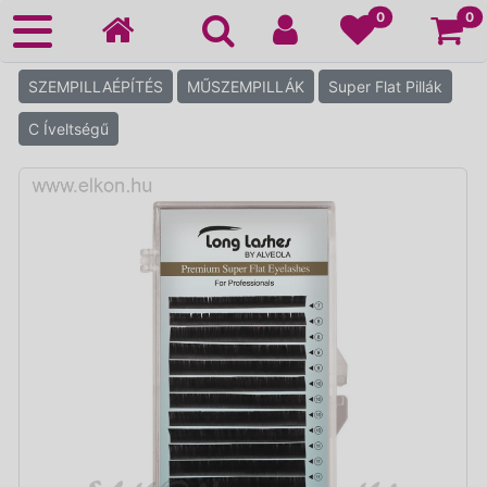
Ko
0
0
SZEMPILLAÉPÍTÉS
MŰSZEMPILLÁK
Super Flat Pillák
C Íveltségű