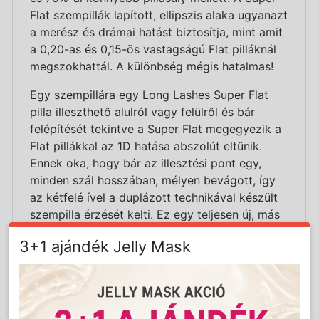
Flat szempillák lapított, ellipszis alaka ugyanazt
a merész és drámai hatást biztosítja, mint amit
a 0,20-as és 0,15-ös vastagságú Flat pilláknál
megszokhattál. A különbség mégis hatalmas!
Egy szempillára egy Long Lashes Super Flat
pilla illeszthető alulról vagy felülről és bár
felépítését tekintve a Super Flat megegyezik a
Flat pillákkal az 1D hatása abszolút eltűnik.
Ennek oka, hogy bár az illesztési pont egy,
minden szál hosszában, mélyen bevágott, így
az kétfelé ível a duplázott technikával készült
szempilla érzését kelti. Ez egy teljesen új, más
pilláknál eddig nem alkalmazott formatervezés,
3+1 ajándék Jelly Mask
ami a dúsabb és természetesebb hatásért felel.
A Long Lashes Super Flat pillák ugyanakkor
75%-kal könnyebbek, mint a hagyományos
mink vagy selyem szempillák, így viselásük