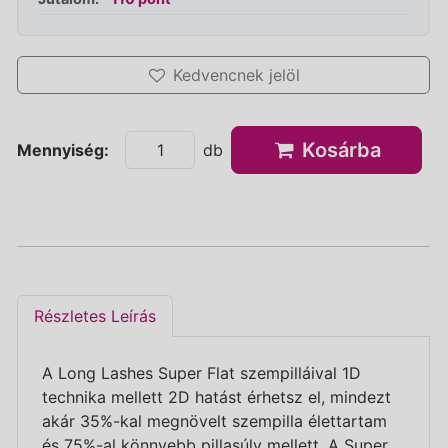
Kedvencnek jelöl
Kosárba
Mennyiség:
db
Részletes Leírás
A Long Lashes Super Flat szempilláival 1D
technika mellett 2D hatást érhetsz el, mindezt
akár 35%-kal megnövelt szempilla élettartam
és 75%-al könnyebb pillasúly mellett. A Super