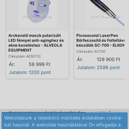
Arckezelő maszk polarizált
Picosecond LaserPen
LED fénnyel anti-aginghez és
Bőrfeszesítő és Folteltávolí
akne kezeléshez - ALVEOLA
készülék SC-700 - ELKON
EQUIPMENT
Cikkszám: SC700
Cikkszám: AE5011C
Ár:
129 900 Ft
Ár:
59 999 Ft
Jutalom:
2598 pont
Jutalom:
1200 pont
KOZMETIKAI KÉSZÜLÉK BÉRLÉS
KEZDŐLAP
Weboldalunk a teljeskörű müködés érdekében cookie-
ELÉRHETŐSÉG
RENDELÉSI FELTÉTELEK
kat használ. A weboldal használatával Ön elfogadja a