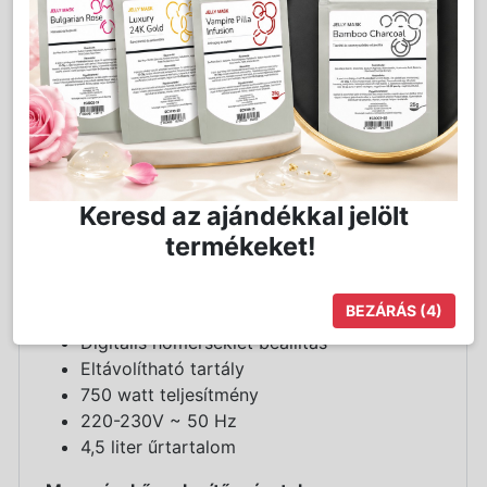
bevezetett módszer a fizioterápiában, amely
valóban kiváló eredményt nyújt a
neuromuszkuláris rehabilitációban és az
izomtónus helyreállításában, a test és az arc
szépségének gyorsabb korrekciójában. A
Stone Therapy hasznos befejezése a már
bevált bőr- és izomformáló szépségápolási
kezeléseknél. Ez egy könnyen alkalmazható, jól
Keresd az ajándékkal jelölt
tolerálható terápia, amely jelentős, tartós
termékeket!
hatást biztosít már az első alkalmazásától is.
Masszázskő melegítő termékjellemzők:
BEZÁRÁS
(4)
Digitális hőmérséklet beállítás
Eltávolítható tartály
750 watt teljesítmény
220-230V ~ 50 Hz
4,5 liter űrtartalom