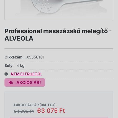
Professional masszázskő melegítő -
ALVEOLA
Cikkszám:
XS350101
Súly:
4 kg
NEM ELÉRHETŐ!
AKCIÓS ÁR!
LAKOSSÁGI ÁR (BRUTTÓ)
63 075 Ft
84 099 Ft