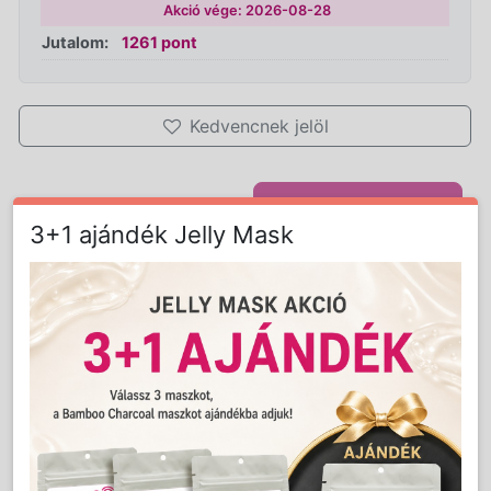
Akció vége: 2026-08-28
Jutalom:
1261 pont
Kedvencnek jelöl
Nem
Mennyiség:
db
3+1 ajándék Jelly Mask
vásárolható!
Részletes Leírás
A Stone Therapy egy néhány évvel ezelőtt